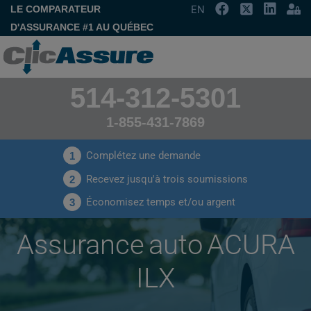
LE COMPARATEUR
EN
D'ASSURANCE #1 AU QUÉBEC
514-312-5301
1-855-431-7869
Complétez une demande
1
Recevez jusqu'à trois soumissions
2
Économisez temps et/ou argent
3
Assurance auto ACURA
ILX