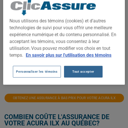
1 800$
Nous utilisons des témoins (cookies) et d’autres
1 600$
technologies de suivi pour vous offrir une meilleure
expérience numérique et du contenu personnalisé. En
acceptant les témoins, vous consentez à leur
1 400$
utilisation. Vous pouvez modifier vos choix en tout
temps.
En savoir plus sur l'utilisation des témoins
1 200$
Personnaliser les témoins
Tout accepter
2021
2022
2023
2024
2025
2026
OBTENEZ UNE ASSURANCE À BAS PRIX POUR VOTRE ACURA ILX
COMBIEN COÛTE L'ASSURANCE DE
VOTRE ACURA ILX AU QUÉBEC?