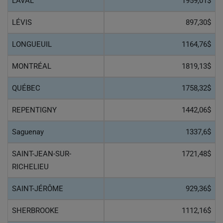
LAVAL
1959,01$
LÉVIS
897,30$
LONGUEUIL
1164,76$
MONTRÉAL
1819,13$
QUÉBEC
1758,32$
REPENTIGNY
1442,06$
Saguenay
1337,6$
SAINT-JEAN-SUR-
1721,48$
RICHELIEU
SAINT-JÉRÔME
929,36$
SHERBROOKE
1112,16$