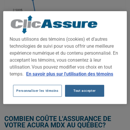
2 500$
2 000$
Nous utilisons des témoins (cookies) et d’autres
technologies de suivi pour vous offrir une meilleure
expérience numérique et du contenu personnalisé. En
1 500$
acceptant les témoins, vous consentez à leur
utilisation. Vous pouvez modifier vos choix en tout
temps.
En savoir plus sur l'utilisation des témoins
2021
2022
2023
2024
2025
2026
Personnaliser les témoins
Tout accepter
OBTENEZ UNE ASSURANCE À BAS PRIX POUR VOTRE ACURA MDX
COMBIEN COÛTE L'ASSURANCE DE
VOTRE ACURA MDX AU QUÉBEC?