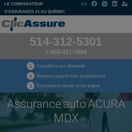
LE COMPARATEUR
EN
D'ASSURANCE #1 AU QUÉBEC
514-312-5301
1-855-431-7869
Complétez une demande
1
Recevez jusqu'à trois soumissions
2
Économisez temps et/ou argent
3
Assurance auto ACURA
MDX