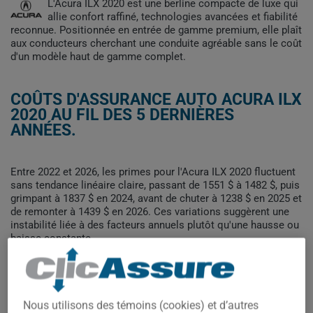
L'Acura ILX 2020 est une berline compacte de luxe qui
allie confort raffiné, technologies avancées et fiabilité
reconnue. Positionnée en entrée de gamme premium, elle plaît
aux conducteurs cherchant une conduite agréable sans le coût
d'un modèle haut de gamme complet.
COÛTS D'ASSURANCE AUTO ACURA ILX
2020 AU FIL DES 5 DERNIÈRES
ANNÉES.
Entre 2022 et 2026, les primes pour l'Acura ILX 2020 fluctuent
sans tendance linéaire claire, passant de 1551 $ à 1482 $, puis
grimpant à 1837 $ en 2024, avant de chuter à 1238 $ en 2025 et
de remonter à 1439 $ en 2026. Ces variations suggèrent une
instabilité liée à des facteurs annuels plutôt qu'une hausse ou
baisse constante.
Pour trouver la meilleur assurance pour votre véhicule ACURA
ILX 2020, il est plus important que jamais de comparer les
options disponibles.
Nous utilisons des témoins (cookies) et d’autres