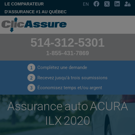
LE COMPARATEUR
EN
D'ASSURANCE #1 AU QUÉBEC
514-312-5301
1-855-431-7869
Complétez une demande
1
Recevez jusqu'à trois soumissions
2
Économisez temps et/ou argent
3
Assurance auto ACURA
ILX 2020