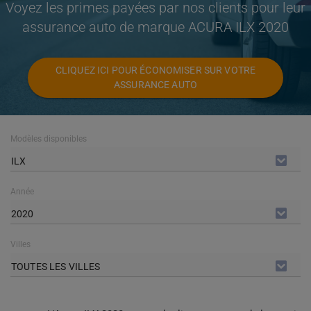
Voyez les primes payées par nos clients pour leur
assurance auto de marque ACURA ILX 2020
CLIQUEZ ICI POUR ÉCONOMISER SUR VOTRE
ASSURANCE AUTO
Modèles disponibles
ILX
Année
2020
Villes
TOUTES LES VILLES