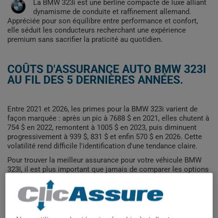
La BMW 323i est une berline compacte de luxe alliant
dynamisme de conduite et raffinement allemand.
Appréciée pour son équilibre entre performance et confort,
elle séduit les conducteurs recherchant une expérience
premium sans sacrifier la praticité au quotidien.
COÛTS D'ASSURANCE AUTO BMW 323I
AU FIL DES 5 DERNIÈRES ANNÉES.
Entre 2021 et 2026, les primes pour la BMW 323i varient de
façon marquée : après un pic à 7688 $ en 2021, elles chutent à
754 $ en 2022, remontent à 1005 $ en 2023, puis diminuent
progressivement à 939 $, 831 $ et enfin 570 $ en 2026. Cette
volatilité rend difficile l'identification d'une tendance claire.
Pour trouver la meilleur assurance pour votre véhicule BMW
323I, il est plus important que jamais de comparer les options
disponibles.