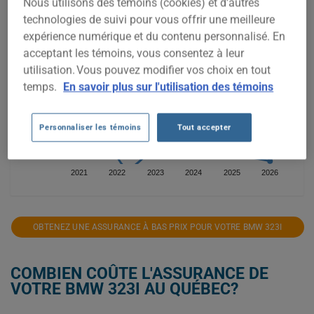
Nous utilisons des témoins (cookies) et d’autres
technologies de suivi pour vous offrir une meilleure
6 000$
expérience numérique et du contenu personnalisé. En
acceptant les témoins, vous consentez à leur
utilisation. Vous pouvez modifier vos choix en tout
4 000$
temps.
En savoir plus sur l'utilisation des témoins
2 000$
Personnaliser les témoins
Tout accepter
2021
2022
2023
2024
2025
2026
OBTENEZ UNE ASSURANCE À BAS PRIX POUR VOTRE BMW 323I
COMBIEN COÛTE L'ASSURANCE DE
VOTRE BMW 323I AU QUÉBEC?