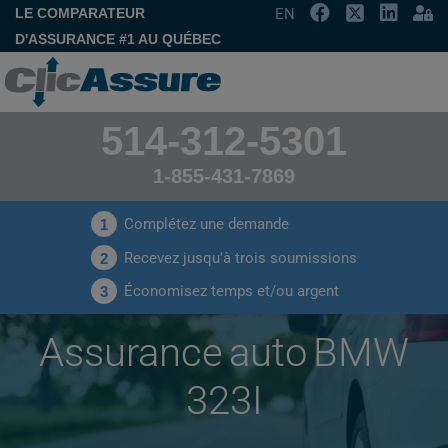
LE COMPARATEUR
EN
D'ASSURANCE #1 AU QUÉBEC
514-312-5301
1-855-431-7869
Complétez une demande
1
Recevez jusqu'à trois soumissions
2
Économisez temps et/ou argent
3
Assurance auto BMW
323I