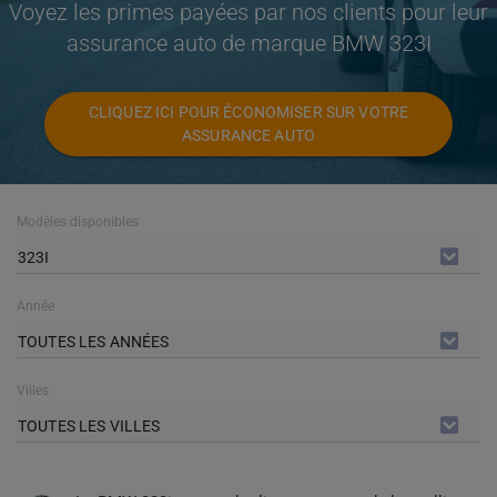
Voyez les primes payées par nos clients pour leur
assurance auto de marque BMW 323I
CLIQUEZ ICI POUR ÉCONOMISER SUR VOTRE
ASSURANCE AUTO
Modèles disponibles
323I
Année
TOUTES LES ANNÉES
Villes
TOUTES LES VILLES