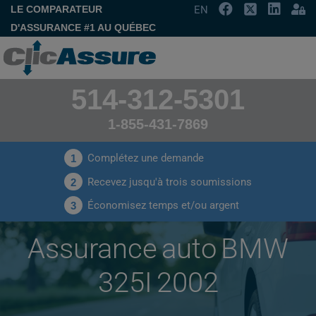
LE COMPARATEUR
EN
D'ASSURANCE #1 AU QUÉBEC
514-312-5301
1-855-431-7869
Complétez une demande
1
Recevez jusqu'à trois soumissions
2
Économisez temps et/ou argent
3
Assurance auto BMW
325I 2002