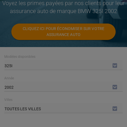
Voyez les primes payées par nos clients pour leur
assurance auto de marque BMW 325I 2002
CLIQUEZ ICI POUR ÉCONOMISER SUR VOTRE
ASSURANCE AUTO
Modèles disponibles
325I
Année
2002
Villes
TOUTES LES VILLES