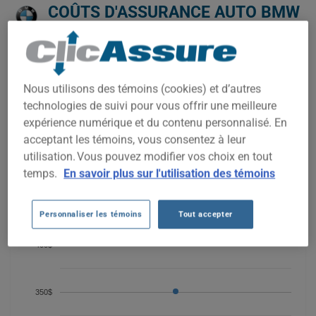
COÛTS D'ASSURANCE AUTO BMW
325I 2002 DEPUIS 2026.
Nous n'avons pas encore suffisamment de données
d'assurance auto pour ce véhicule.
Nous utilisons des témoins (cookies) et d’autres
Essayez un autre modèle ou une autre année, ou
technologies de suivi pour vous offrir une meilleure
commencez une soumission pour un prix personnalisé.
expérience numérique et du contenu personnalisé. En
Pour trouver la meilleur assurance pour votre véhicule BMW
acceptant les témoins, vous consentez à leur
325I 2002, il est plus important que jamais de comparer les
utilisation. Vous pouvez modifier vos choix en tout
options disponibles.
temps.
En savoir plus sur l'utilisation des témoins
450$
Personnaliser les témoins
Tout accepter
400$
350$