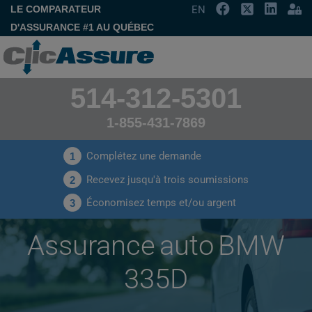
LE COMPARATEUR
EN
D'ASSURANCE #1 AU QUÉBEC
514-312-5301
1-855-431-7869
Complétez une demande
1
Recevez jusqu'à trois soumissions
2
Économisez temps et/ou argent
3
Assurance auto BMW
335D