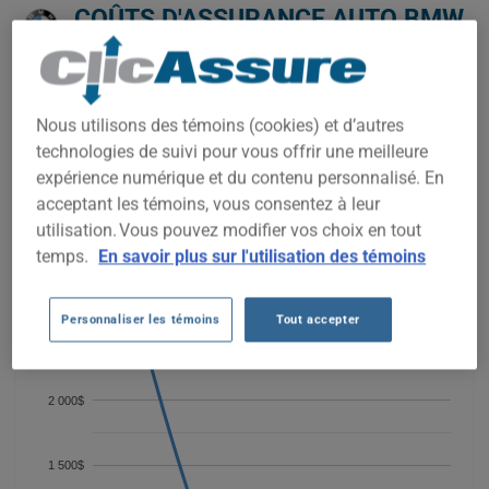
COÛTS D'ASSURANCE AUTO BMW
335D DEPUIS 2022.
Nous n'avons pas encore suffisamment de données
Nous utilisons des témoins (cookies) et d’autres
d'assurance auto pour ce véhicule.
technologies de suivi pour vous offrir une meilleure
Essayez un autre modèle ou une autre année, ou
expérience numérique et du contenu personnalisé. En
commencez une soumission pour un prix personnalisé.
acceptant les témoins, vous consentez à leur
Pour trouver la meilleur assurance pour votre véhicule BMW
utilisation. Vous pouvez modifier vos choix en tout
335D, il est plus important que jamais de comparer les
options disponibles.
temps.
En savoir plus sur l'utilisation des témoins
Personnaliser les témoins
Tout accepter
2 500$
2 000$
1 500$