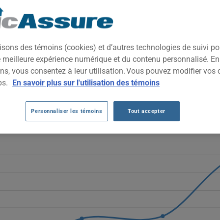
t de gamme alliant confort routier, technologies embarquées et d
éhicule polyvalent au positionnement premium, adapté aussi bien à l
isons des témoins (cookies) et d’autres technologies de suivi p
ne meilleure expérience numérique et du contenu personnalisé. E
W X3 2014 AU FIL DES 5 DERNIÈRES AN
ns, vous consentez à leur utilisation. Vous pouvez modifier vos 
ps.
En savoir plus sur l'utilisation des témoins
fluctuent de façon marquée, passant de 951 $ en 2021 à 826 $ en 2
 reflète davantage des ajustements ponctuels du marché que une tend
Personnaliser les témoins
Tout accepter
véhicule BMW X3 2014, il est plus important que jamais de comparer