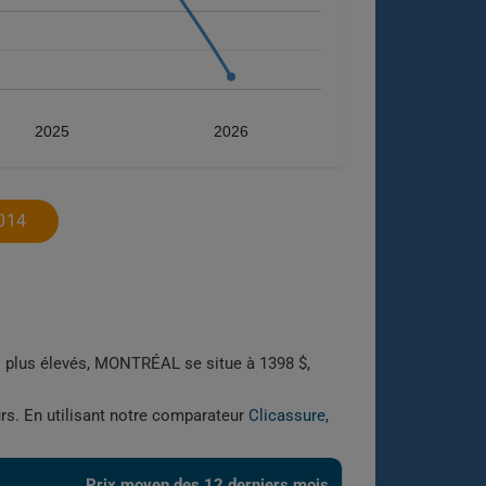
2025
2026
014
s plus élevés, MONTRÉAL se situe à 1398 $,
urs. En utilisant notre comparateur
Clicassure
,
Prix ​​moyen des 12 derniers mois