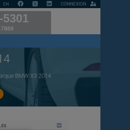
CONNEXION
EN
-5301
-7869
14
 marque BMW X3 2014
LES