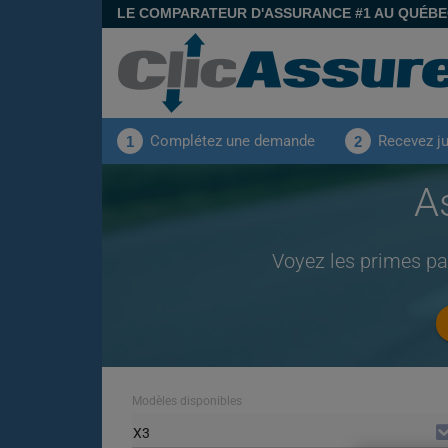
LE COMPARATEUR D'ASSURANCE #1 AU QUÉB
Complétez une demande
Recevez j
1
2
A
Voyez les primes p
Modèles disponibles
X3