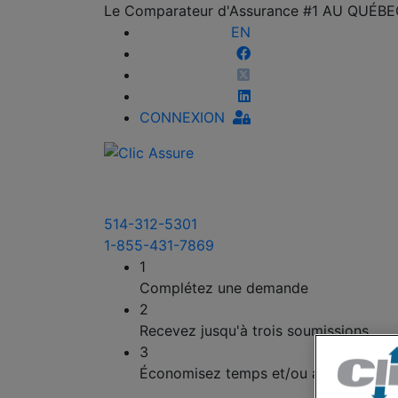
Le Comparateur d'Assurance #1 AU QUÉB
EN
CONNEXION
514-312-5301
1-855-431-7869
1
Complétez une demande
2
Recevez jusqu'à trois soumissions
3
Économisez temps et/ou argent