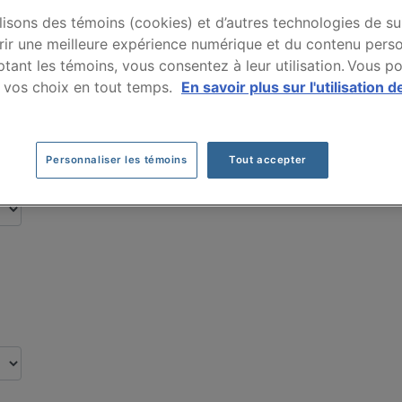
e auto CADILLAC ESCA
lisons des témoins (cookies) et d’autres technologies de su
rir une meilleure expérience numérique et du contenu perso
r nos clients pour leur assurance auto de ma
tant les témoins, vous consentez à leur utilisation. Vous p
 vos choix en tout temps.
En savoir plus sur l'utilisation d
Cliquez ici pour économiser sur votre assurance auto
Personnaliser les témoins
Tout accepter