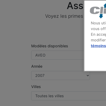
Assuran
Voyez les primes payées p
Nous uti
vous off
En accep
modifier
témoins
Modèles disponibles
Année
Villes