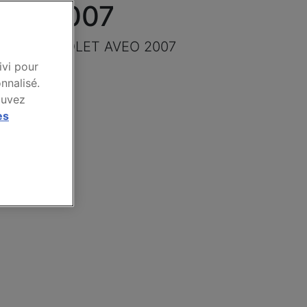
VEO 2007
marque CHEVROLET AVEO 2007
ivi pour
nnalisé.
ouvez
es