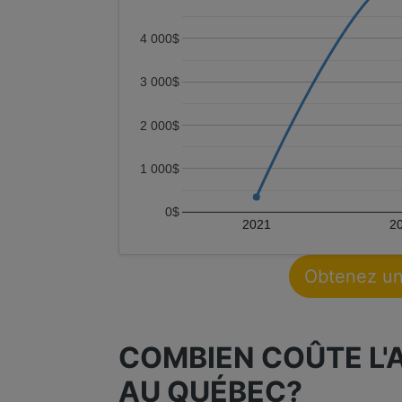
4 000$
3 000$
2 000$
1 000$
0$
2021
2
Obtenez un
COMBIEN COÛTE L'
AU QUÉBEC?