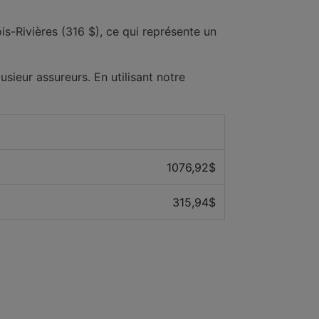
s-Rivières (316 $), ce qui représente un
usieur assureurs. En utilisant notre
Prix ​​moyen des 12 derniers mois
1076,92$
315,94$