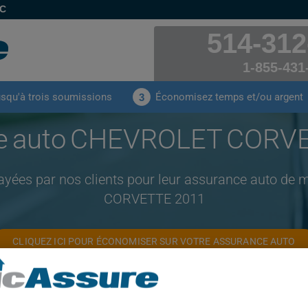
EC
514-312
1-855-431
usqu'à trois soumissions
Économisez temps et/ou argent
3
e auto CHEVROLET CORV
ayées par nos clients pour leur assurance auto 
CORVETTE 2011
CLIQUEZ ICI POUR ÉCONOMISER SUR VOTRE ASSURANCE AUTO
Année
Villes