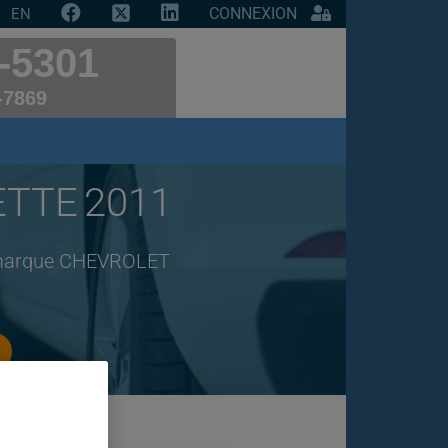
CONNEXION
EN
-5301
-7869
ETTE 2011
de marque CHEVROLET