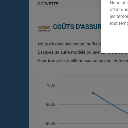
Nous util
CORVETTE
offrir u
les témoi
tout tem
COÛTS D'ASSURANCE AU
Nous n'avons pas encore suffisamment de donn
Essayez un autre modèle ou une autre année, 
Pour trouver la meilleur assurance pour votre
700$
600$
500$