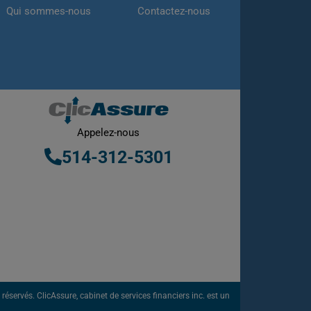
Qui sommes-nous
Contactez-nous
Appelez-nous
514-312-5301
éservés. ClicAssure, cabinet de services financiers inc. est un