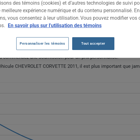
isons des témoins (cookies) et d’autres technologies de suivi p
2011
TOUTES LES VIL
ne meilleure expérience numérique et du contenu personnalisé. E
ns, vous consentez à leur utilisation. Vous pouvez modifier vos 
ps.
En savoir plus sur l'utilisation des témoins
TO CHEVROLET CORVETTE 2011 DEPUIS 2
Personnaliser les témoins
Tout accepter
ées d'assurance auto pour ce véhicule.
ou commencez une soumission pour un prix personnalisé.
 véhicule CHEVROLET CORVETTE 2011, il est plus important que jam