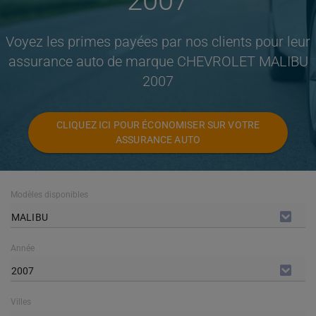
2007
Voyez les primes payées par nos clients pour leur
assurance auto de marque CHEVROLET MALIBU
2007
CLIQUEZ ICI POUR ÉCONOMISER SUR VOTRE
ASSURANCE AUTO
Modèles disponibles
MALIBU
Année
2007
Villes