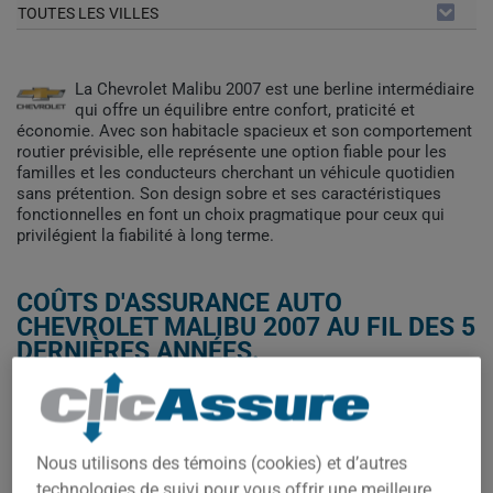
TOUTES LES VILLES
La Chevrolet Malibu 2007 est une berline intermédiaire
qui offre un équilibre entre confort, praticité et
économie. Avec son habitacle spacieux et son comportement
routier prévisible, elle représente une option fiable pour les
familles et les conducteurs cherchant un véhicule quotidien
sans prétention. Son design sobre et ses caractéristiques
fonctionnelles en font un choix pragmatique pour ceux qui
privilégient la fiabilité à long terme.
COÛTS D'ASSURANCE AUTO
CHEVROLET MALIBU 2007 AU FIL DES 5
DERNIÈRES ANNÉES.
Les primes d'assurance pour la Chevrolet Malibu 2007 ont
connu des fluctuations notables entre 2022 et 2025. Après une
augmentation significative de 251 $ à 410 $ entre 2022 et 2023,
Nous utilisons des témoins (cookies) et d’autres
les coûts ont légèrement diminué à 385 $ en 2024, avant de
technologies de suivi pour vous offrir une meilleure