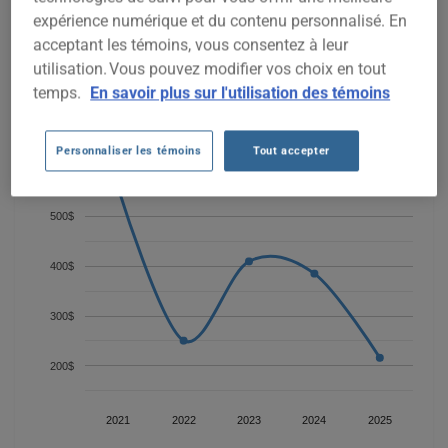
chuter considérablement à 216 $ en 2025, reflétant
expérience numérique et du contenu personnalisé. En
probablement la dépréciation continue du véhicule.
acceptant les témoins, vous consentez à leur
Pour trouver la meilleur assurance pour votre véhicule
utilisation. Vous pouvez modifier vos choix en tout
CHEVROLET MALIBU 2007, il est plus important que jamais de
temps.
En savoir plus sur l'utilisation des témoins
comparer les options disponibles.
Personnaliser les témoins
Tout accepter
600$
500$
400$
300$
200$
2021
2022
2023
2024
2025