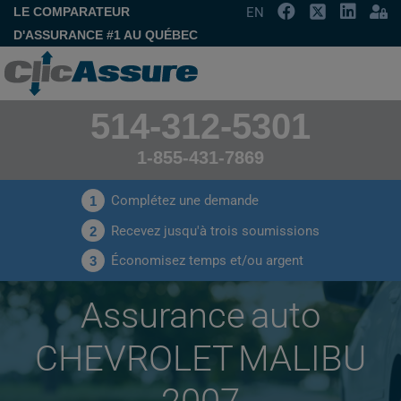
LE COMPARATEUR
EN
D'ASSURANCE #1 AU QUÉBEC
514-312-5301
1-855-431-7869
Complétez une demande
1
Recevez jusqu'à trois soumissions
2
Économisez temps et/ou argent
3
Assurance auto
CHEVROLET MALIBU