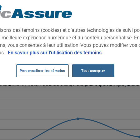
2008
TOUTES LES VIL
 intermédiaire nord-américaine misant sur l'espace intérieur, le con
isons des témoins (cookies) et d’autres technologies de suivi p
rs recherchant un véhicule familial pratique et économique à long 
ne meilleure expérience numérique et du contenu personnalisé. E
ns, vous consentez à leur utilisation. Vous pouvez modifier vos 
EVROLET MALIBU 2008 AU FIL DES 5 DE
ps.
En savoir plus sur l'utilisation des témoins
hevrolet Malibu 2008 fluctue de façon notable, passant de 237 $ à 
Personnaliser les témoins
Tout accepter
ariabilité suggère des ajustements ponctuels plutôt qu'une tendanc
 véhicule CHEVROLET MALIBU 2008, il est plus important que jamais