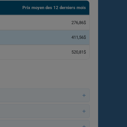
Prix ​​moyen des 12 derniers mois
276,86$
411,56$
520,81$