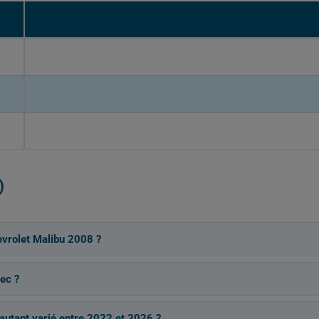
)
evrolet Malibu 2008 ?
ec ?
 autant varié entre 2022 et 2026 ?