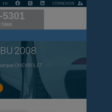
CONNEXION
EN
-5301
-7869
IBU 2008
de marque CHEVROLET