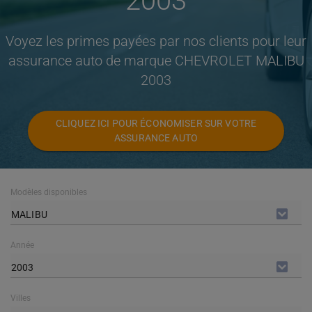
2003
Voyez les primes payées par nos clients pour leur
assurance auto de marque CHEVROLET MALIBU
2003
CLIQUEZ ICI POUR ÉCONOMISER SUR VOTRE
ASSURANCE AUTO
Modèles disponibles
MALIBU
Année
2003
Villes