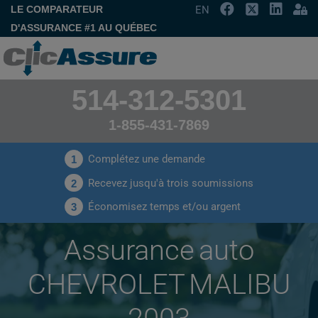
LE COMPARATEUR
EN
D'ASSURANCE #1 AU QUÉBEC
514-312-5301
1-855-431-7869
Complétez une demande
1
Recevez jusqu'à trois soumissions
2
Économisez temps et/ou argent
3
Assurance auto
CHEVROLET MALIBU