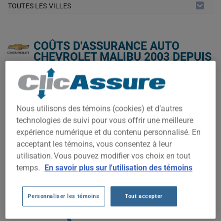
TOUTES LES VILLES
COÛTS D'ASSURANCE AUTO
CHEVROLET MALIBU 2003 DEPUIS
2022.
Nous n'avons pas encore suffisamment de données
d'assurance auto pour ce véhicule.
Nous utilisons des témoins (cookies) et d’autres
technologies de suivi pour vous offrir une meilleure
Essayez un autre modèle ou une autre année, ou
commencez une soumission pour un prix personnalisé.
expérience numérique et du contenu personnalisé. En
acceptant les témoins, vous consentez à leur
Pour trouver la meilleur assurance pour votre véhicule
CHEVROLET MALIBU 2003, il est plus important que jamais de
utilisation. Vous pouvez modifier vos choix en tout
comparer les options disponibles.
temps.
En savoir plus sur l'utilisation des témoins
500$
Personnaliser les témoins
Tout accepter