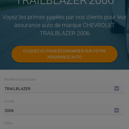
TRAILBLAZER 2006
Voyez les primes payées par nos clients pour leur
assurance auto de marque CHEVROLET
TRAILBLAZER 2006
CLIQUEZ ICI POUR ÉCONOMISER SUR VOTRE
ASSURANCE AUTO
Modèles disponibles
TRAILBLAZER
Année
2006
Villes