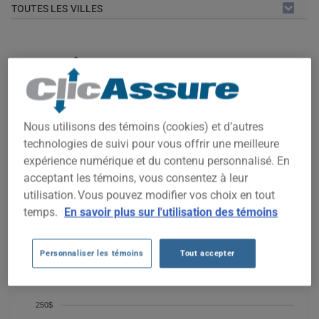
TOUTES LES VILLES
COÛTS D'ASSURANCE AUTO
CHEVROLET TRAILBLAZER 2006
DEPUIS 2023.
Nous utilisons des témoins (cookies) et d’autres
Nous n'avons pas encore suffisamment de données
technologies de suivi pour vous offrir une meilleure
d'assurance auto pour ce véhicule.
expérience numérique et du contenu personnalisé. En
Essayez un autre modèle ou une autre année, ou
acceptant les témoins, vous consentez à leur
commencez une soumission pour un prix personnalisé.
utilisation. Vous pouvez modifier vos choix en tout
Pour trouver la meilleur assurance pour votre véhicule
temps.
En savoir plus sur l'utilisation des témoins
CHEVROLET TRAILBLAZER 2006, il est plus important que
jamais de comparer les options disponibles.
Personnaliser les témoins
Tout accepter
250$