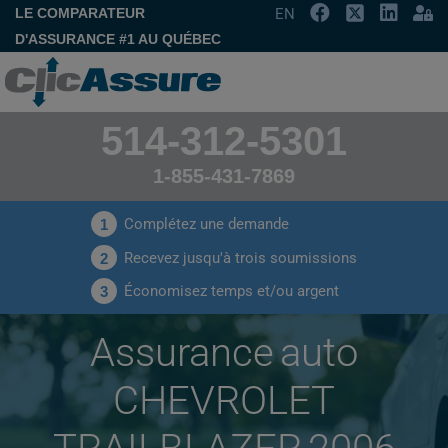
LE COMPARATEUR
EN
D'ASSURANCE #1 AU QUÉBEC
514-312-5301
1-855-431-7869
Complétez une demande
1
Recevez jusqu'à trois soumissions
2
Économisez temps et/ou argent
3
Assurance auto
CHEVROLET