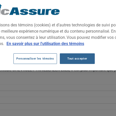
2023
TOUTES LES VIL
US compact urbain, pensé pour les conducteurs recherchant polyval
isons des témoins (cookies) et d’autres technologies de suivi p
ation raisonnable en font un choix pratique pour la conduite quot
ne meilleure expérience numérique et du contenu personnalisé. E
ns, vous consentez à leur utilisation. Vous pouvez modifier vos 
EVROLET TRAILBLAZER 2023 AU FIL DES
ps.
En savoir plus sur l'utilisation des témoins
2023 s'élevait à 6599 $, un montant nettement supérieur aux années 
Personnaliser les témoins
Tout accepter
assant de 1378 $ à 1590 $ en 2026, soit une hausse progressive d'e
 véhicule CHEVROLET TRAILBLAZER 2023, il est plus important que j