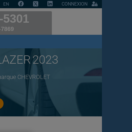
CONNEXION
EN
-5301
-7869
LAZER 2023
de marque CHEVROLET