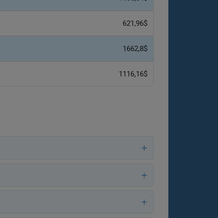
621,96$
1662,8$
1116,16$