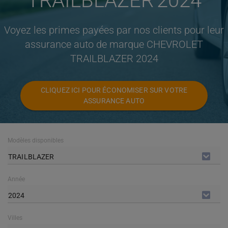
TRAILBLAZER 2024
Voyez les primes payées par nos clients pour leur
assurance auto de marque CHEVROLET
TRAILBLAZER 2024
CLIQUEZ ICI POUR ÉCONOMISER SUR VOTRE
ASSURANCE AUTO
Modèles disponibles
TRAILBLAZER
Année
2024
Villes