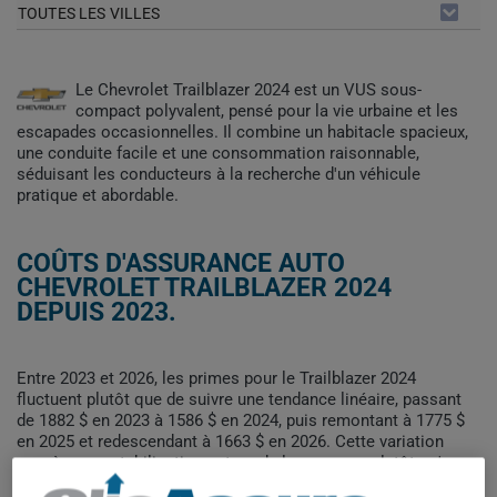
TOUTES LES VILLES
Le Chevrolet Trailblazer 2024 est un VUS sous-
compact polyvalent, pensé pour la vie urbaine et les
escapades occasionnelles. Il combine un habitacle spacieux,
une conduite facile et une consommation raisonnable,
séduisant les conducteurs à la recherche d'un véhicule
pratique et abordable.
COÛTS D'ASSURANCE AUTO
CHEVROLET TRAILBLAZER 2024
DEPUIS 2023.
Entre 2023 et 2026, les primes pour le Trailblazer 2024
fluctuent plutôt que de suivre une tendance linéaire, passant
de 1882 $ en 2023 à 1586 $ en 2024, puis remontant à 1775 $
en 2025 et redescendant à 1663 $ en 2026. Cette variation
suggère une stabilisation autour de la moyenne plutôt qu'une
hausse ou une baisse continue.