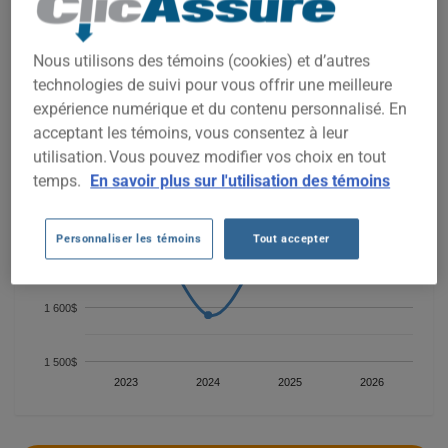
Pour trouver la meilleur assurance pour votre véhicule
CHEVROLET TRAILBLAZER 2024, il est plus important que
jamais de comparer les options disponibles.
Nous utilisons des témoins (cookies) et d’autres
technologies de suivi pour vous offrir une meilleure
expérience numérique et du contenu personnalisé. En
acceptant les témoins, vous consentez à leur
1 900$
utilisation. Vous pouvez modifier vos choix en tout
temps.
En savoir plus sur l'utilisation des témoins
1 800$
Personnaliser les témoins
Tout accepter
1 700$
1 600$
1 500$
2023
2024
2025
2026