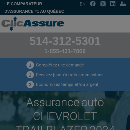
LE COMPARATEUR
EN
D'ASSURANCE #1 AU QUÉBEC
514-312-5301
1-855-431-7869
Complétez une demande
1
Recevez jusqu'à trois soumissions
2
Économisez temps et/ou argent
3
Assurance auto
CHEVROLET