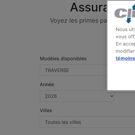
Assurance
Voyez les primes payées par
Nous uti
vous off
En accep
modifier
témoins
Modèles disponibles
Année
Villes