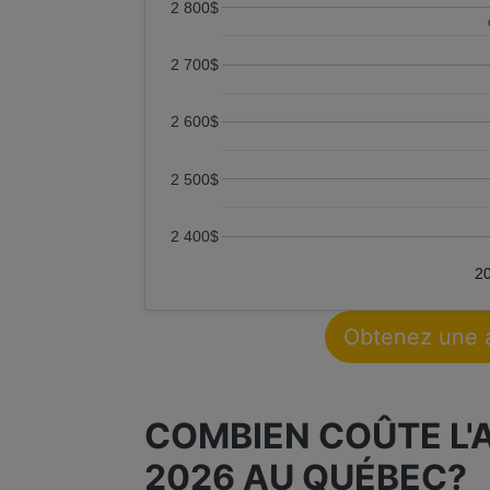
2 800$
2 700$
2 600$
2 500$
2 400$
2
Obtenez une 
COMBIEN COÛTE L'
2026 AU QUÉBEC?