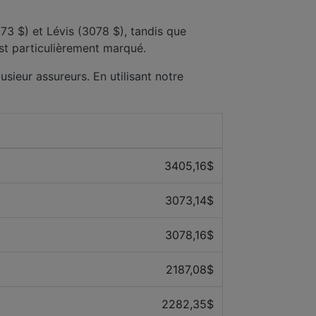
73 $) et Lévis (3078 $), tandis que
est particulièrement marqué.
usieur assureurs. En utilisant notre
Prix ​​moyen des 12 derniers mois
3405,16$
3073,14$
3078,16$
2187,08$
2282,35$