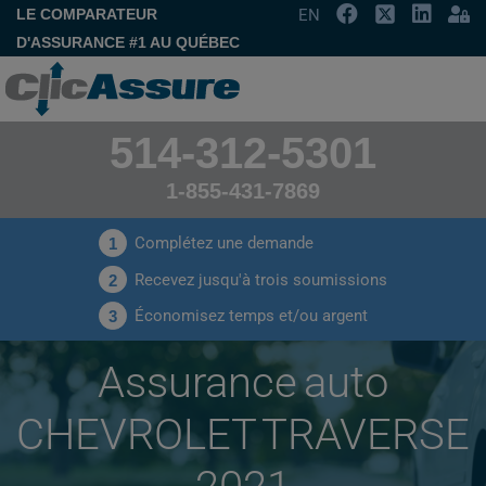
LE COMPARATEUR
EN
D'ASSURANCE #1 AU QUÉBEC
514-312-5301
1-855-431-7869
Complétez une demande
1
Recevez jusqu'à trois soumissions
2
Économisez temps et/ou argent
3
Assurance auto
CHEVROLET TRAVERSE