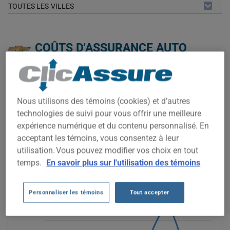
TOUTES LES VILLES
COÛTS D'ASSURANCE AUTO
CHEVROLET TRAVERSE 2021 AU
FIL DES 5 DERNIÈRES ANNÉES.
Nous utilisons des témoins (cookies) et d’autres
Nous n'avons pas encore suffisamment de données
d'assurance auto pour ce véhicule.
technologies de suivi pour vous offrir une meilleure
expérience numérique et du contenu personnalisé. En
Essayez un autre modèle ou une autre année, ou
commencez une soumission pour un prix personnalisé.
acceptant les témoins, vous consentez à leur
utilisation. Vous pouvez modifier vos choix en tout
Pour trouver la meilleur assurance pour votre véhicule
CHEVROLET TRAVERSE 2021, il est plus important que jamais
temps.
En savoir plus sur l'utilisation des témoins
de comparer les options disponibles.
Personnaliser les témoins
Tout accepter
1 600$