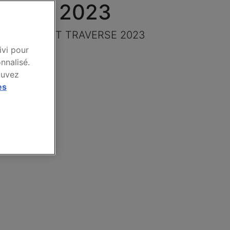
VERSE 2023
rque CHEVROLET TRAVERSE 2023
ivi pour
nnalisé.
ouvez
es