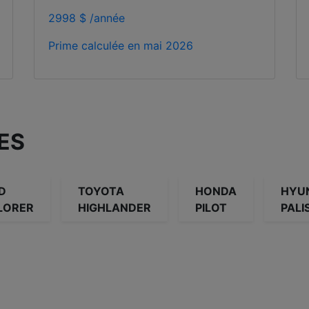
2998 $ /année
Prime calculée en
mai 2026
ES
D
TOYOTA
HONDA
HYU
LORER
HIGHLANDER
PILOT
PALI