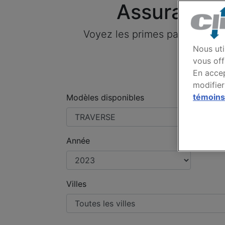
Assurance
Voyez les primes payées par
Nous uti
vous off
En accep
modifier
témoins
Modèles disponibles
Année
Villes