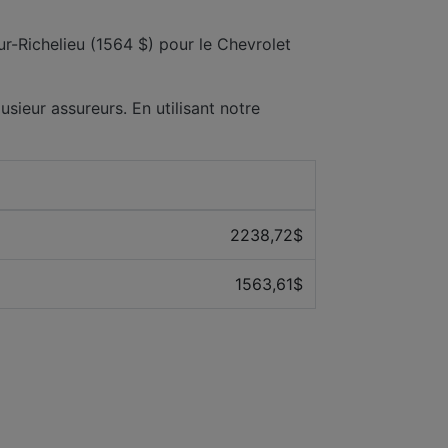
ur-Richelieu (1564 $) pour le Chevrolet
usieur assureurs. En utilisant notre
Prix ​​moyen des 12 derniers mois
2238,72$
1563,61$