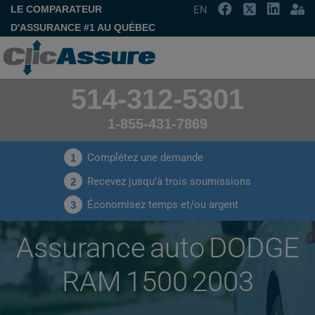
LE COMPARATEUR
EN
D'ASSURANCE #1 AU QUÉBEC
514-312-5301
1-855-431-7869
Complétez une demande
1
Recevez jusqu'à trois soumissions
2
Économisez temps et/ou argent
3
Assurance auto DODGE
RAM 1500 2003