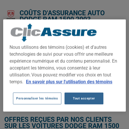
COÛTS D'ASSURANCE AUTO
DODGE RAM 1500 2003.
Nous n'avons pas encore suffisamment de données
d'assurance auto pour ce véhicule.
Nous utilisons des témoins (cookies) et d’autres
Essayez un autre modèle ou une autre année, ou
technologies de suivi pour vous offrir une meilleure
commencez une soumission pour un prix personnalisé.
expérience numérique et du contenu personnalisé. En
Pour trouver la meilleur assurance pour votre véhicule DODGE
acceptant les témoins, vous consentez à leur
RAM 1500 2003, il est plus important que jamais de comparer
utilisation. Vous pouvez modifier vos choix en tout
les options disponibles.
temps.
En savoir plus sur l'utilisation des témoins
OBTENEZ UNE ASSURANCE À BAS PRIX POUR VOTRE DODGE RAM
1500 2003
Personnaliser les témoins
Tout accepter
OFFRES REÇUES PAR NOS CLIENTS
SUR LES VOITURES DODGE RAM 1500