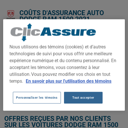
COÛTS D'ASSURANCE AUTO
DODGE RAM 1500 2021.
Nous n'avons pas encore suffisamment de données
d'assurance auto pour ce véhicule.
Nous utilisons des témoins (cookies) et d’autres
Essayez un autre modèle ou une autre année, ou
technologies de suivi pour vous offrir une meilleure
commencez une soumission pour un prix personnalisé.
expérience numérique et du contenu personnalisé. En
Pour trouver la meilleur assurance pour votre véhicule DODGE
acceptant les témoins, vous consentez à leur
RAM 1500 2021, il est plus important que jamais de comparer
utilisation. Vous pouvez modifier vos choix en tout
les options disponibles.
temps.
En savoir plus sur l'utilisation des témoins
OBTENEZ UNE ASSURANCE À BAS PRIX POUR VOTRE DODGE RAM
1500 2021
Personnaliser les témoins
Tout accepter
OFFRES REÇUES PAR NOS CLIENTS
SUR LES VOITURES DODGE RAM 1500