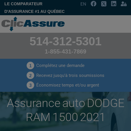
LE COMPARATEUR
EN
D'ASSURANCE #1 AU QUÉBEC
514-312-5301
1-855-431-7869
Complétez une demande
1
Recevez jusqu'à trois soumissions
2
Économisez temps et/ou argent
3
Assurance auto DODGE
RAM 1500 2021