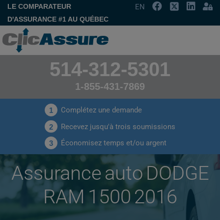
LE COMPARATEUR
EN
D'ASSURANCE #1 AU QUÉBEC
514-312-5301
1-855-431-7869
Complétez une demande
1
Recevez jusqu'à trois soumissions
2
Économisez temps et/ou argent
3
Assurance auto DODGE
RAM 1500 2016