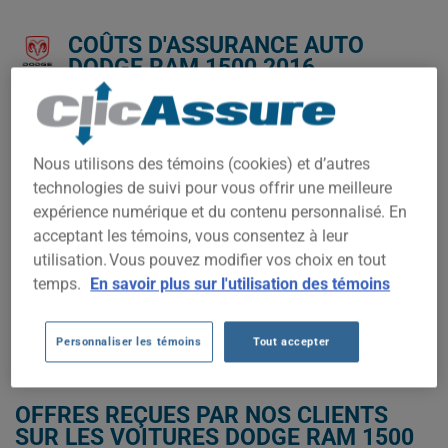
COÛTS D'ASSURANCE AUTO
DODGE RAM 1500 2016.
Nous n'avons pas encore suffisamment de données
d'assurance auto pour ce véhicule.
Nous utilisons des témoins (cookies) et d’autres
Essayez un autre modèle ou une autre année, ou
technologies de suivi pour vous offrir une meilleure
commencez une soumission pour un prix personnalisé.
expérience numérique et du contenu personnalisé. En
Pour trouver la meilleur assurance pour votre véhicule DODGE
acceptant les témoins, vous consentez à leur
RAM 1500 2016, il est plus important que jamais de comparer
utilisation. Vous pouvez modifier vos choix en tout
les options disponibles.
temps.
En savoir plus sur l'utilisation des témoins
OBTENEZ UNE ASSURANCE À BAS PRIX POUR VOTRE DODGE RAM
1500 2016
Personnaliser les témoins
Tout accepter
OFFRES REÇUES PAR NOS CLIENTS
SUR LES VOITURES DODGE RAM 1500