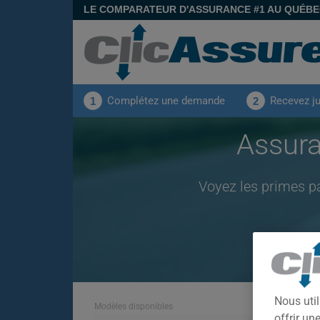
LE COMPARATEUR D'ASSURANCE #1 AU QUÉB
Complétez une demande
Recevez j
1
2
Assur
Voyez les primes p
Nous util
Modèles disponibles
offrir u