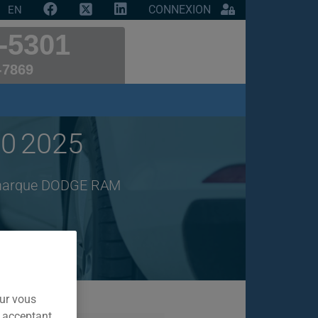
CONNEXION
EN
-5301
-7869
0 2025
de marque DODGE RAM
our vous
n acceptant