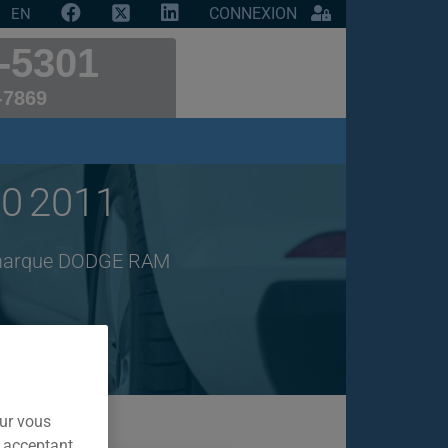
CONNEXION
EN
-5301
-7869
0 2011
de marque DODGE RAM
our vous
n acceptant