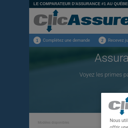
LE COMPARATEUR D'ASSURANCE #1 AU QUÉB
Complétez une demande
Recevez j
1
2
Assur
Voyez les primes p
Nous util
Modèles disponibles
offrir u