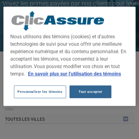
Voyez les primes payées par nos clients pour leur
assurance auto de marque FIAT 124 2018
CLIQUEZ ICI POUR ÉCONOMISER SUR VOTRE
Nous utilisons des témoins (cookies) et d’autres
ASSURANCE AUTO
technologies de suivi pour vous offrir une meilleure
expérience numérique et du contenu personnalisé. En
acceptant les témoins, vous consentez à leur
Modèles disponibles
utilisation. Vous pouvez modifier vos choix en tout
124
temps.
En savoir plus sur l'utilisation des témoins
Année
Personnaliser les témoins
Tout accepter
2018
Villes
TOUTES LES VILLES