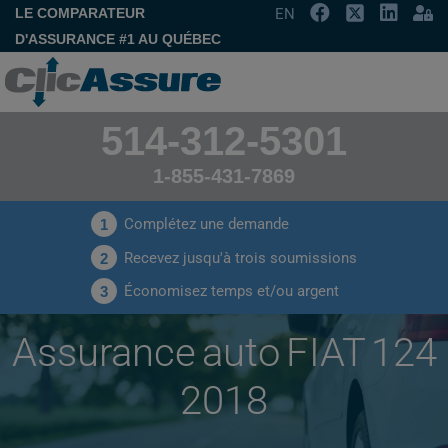
LE COMPARATEUR
EN
D'ASSURANCE #1 AU QUÉBEC
514-312-5301
1-855-431-7869
Complétez une demande
1
Recevez jusqu'à trois soumissions
2
Économisez temps et/ou argent
3
Assurance auto FIAT 124
2018