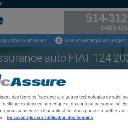
EC
514-312
1-855-431
usqu'à trois soumissions
Économisez temps et/ou argent
3
ssurance auto FIAT 124 20
 payées par nos clients pour leur assurance auto d
2020
isons des témoins (cookies) et d’autres technologies de suivi p
CLIQUEZ ICI POUR ÉCONOMISER SUR VOTRE ASSURANCE AUTO
ne meilleure expérience numérique et du contenu personnalisé. E
ns, vous consentez à leur utilisation. Vous pouvez modifier vos 
ps.
En savoir plus sur l'utilisation des témoins
Année
Villes