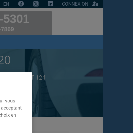
CONNEXION
EN
-5301
-7869
20
e marque FIAT 124
our vous
n acceptant
choix en