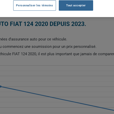
2020
TOUTES LES VIL
Personnaliser les témoins
Tout accepter
O FIAT 124 2020 DEPUIS 2023.
ées d'assurance auto pour ce véhicule.
ou commencez une soumission pour un prix personnalisé.
éhicule FIAT 124 2020, il est plus important que jamais de comparer