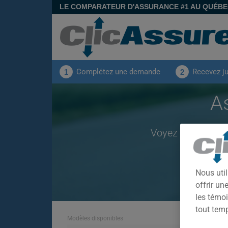
LE COMPARATEUR D'ASSURANCE #1 AU QUÉB
Complétez une demande
Recevez j
1
2
A
Voyez les primes
Nous util
offrir u
les témoi
tout tem
Modèles disponibles