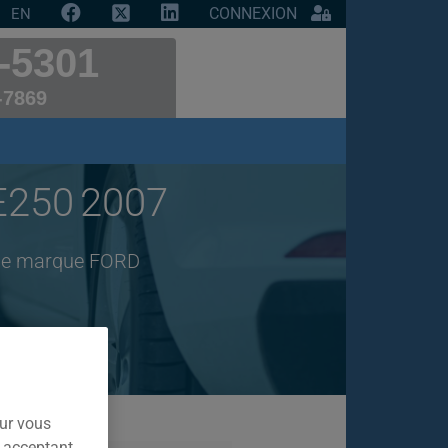
CONNEXION
EN
-5301
-7869
E250 2007
o de marque FORD
our vous
n acceptant