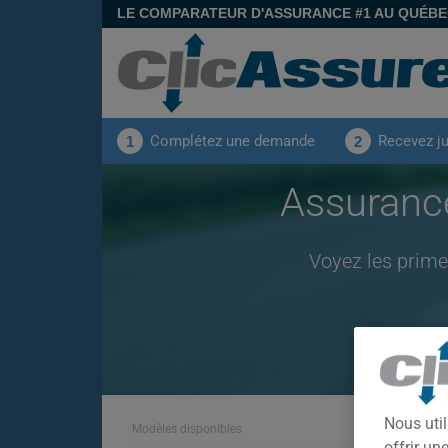
LE COMPARATEUR D'ASSURANCE #1 AU QUÉB
Complétez une demande
Recevez j
1
2
Assuranc
Voyez les prime
Nous util
Modèles disponibles
offrir u