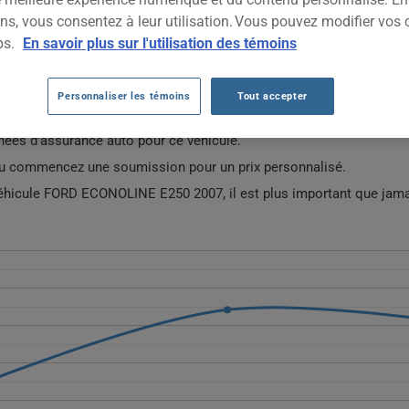
2007
TOUTES LES VIL
ns, vous consentez à leur utilisation. Vous pouvez modifier vos 
ps.
En savoir plus sur l'utilisation des témoins
TO FORD ECONOLINE E250 2007 DEPUIS 2
Personnaliser les témoins
Tout accepter
ées d'assurance auto pour ce véhicule.
ou commencez une soumission pour un prix personnalisé.
 véhicule FORD ECONOLINE E250 2007, il est plus important que jama