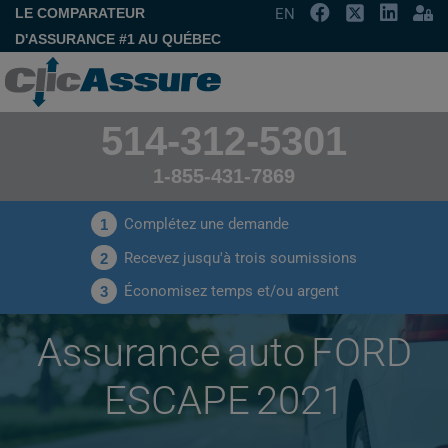
LE COMPARATEUR
EN
D'ASSURANCE #1 AU QUÉBEC
514-312-5301
1-855-431-7869
Complétez une demande
1
Recevez jusqu'à trois soumissions
2
Économisez temps et/ou argent
3
Assurance auto FORD
ESCAPE 2021