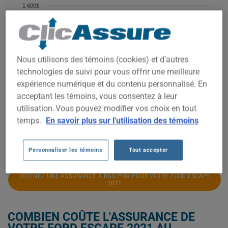
1 600$
1 500$
1 400$
Nous utilisons des témoins (cookies) et d’autres
technologies de suivi pour vous offrir une meilleure
1 300$
expérience numérique et du contenu personnalisé. En
1 200$
acceptant les témoins, vous consentez à leur
utilisation. Vous pouvez modifier vos choix en tout
1 100$
temps.
En savoir plus sur l'utilisation des témoins
2021
2022
2023
2024
2025
2026
Personnaliser les témoins
Tout accepter
OBTENEZ UNE ASSURANCE À BAS PRIX POUR VOTRE FORD ESCAPE
2021
COMBIEN COÛTE L'ASSURANCE DE