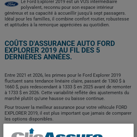
Le Ford Explorer 2019 est un VUS intermédiaire
polyvalent, reconnu pour son espace intérieur
généreux et sa capacité à accueillir jusqu'à sept passagers.
Idéal pour les familles, il combine confort routier, robustesse
et aptitudes à la remorque appréciées au quotidien.
COÛTS D'ASSURANCE AUTO FORD
EXPLORER 2019 AU FIL DES 5
DERNIÈRES ANNÉES.
Entre 2021 et 2026, les primes pour le Ford Explorer 2019
fluctuent sans tendance linéaire claire, passant de 1360 $ à
1660 $, puis redescendant à 1333 $ en 2025 avant de remonter
à 1733 $ en 2026. Cette variabilité reflète des ajustements du
marché plutôt qu'une hausse ou baisse continue.
Pour trouver la meilleur assurance pour votre véhicule FORD
EXPLORER 2019, il est plus important que jamais de comparer
les options disponibles.