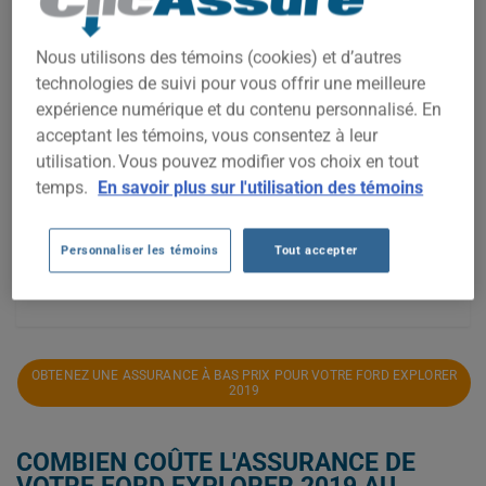
1 800$
1 700$
Nous utilisons des témoins (cookies) et d’autres
technologies de suivi pour vous offrir une meilleure
1 600$
expérience numérique et du contenu personnalisé. En
acceptant les témoins, vous consentez à leur
1 500$
utilisation. Vous pouvez modifier vos choix en tout
temps.
En savoir plus sur l'utilisation des témoins
1 400$
1 300$
Personnaliser les témoins
Tout accepter
2021
2022
2023
2024
2025
2026
OBTENEZ UNE ASSURANCE À BAS PRIX POUR VOTRE FORD EXPLORER
2019
COMBIEN COÛTE L'ASSURANCE DE