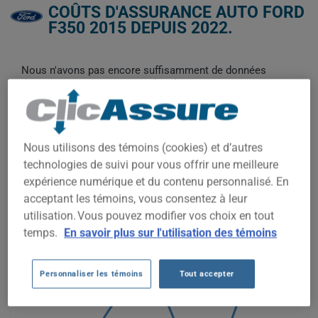
COÛTS D'ASSURANCE AUTO FORD
F350 2015 DEPUIS 2022.
Nous n'avons pas encore suffisamment de données
d'assurance auto pour ce véhicule.
Essayez un autre modèle ou une autre année, ou
commencez une soumission pour un prix personnalisé.
Pour trouver la meilleur assurance pour votre véhicule FORD
Nous utilisons des témoins (cookies) et d’autres
F350 2015, il est plus important que jamais de comparer les
technologies de suivi pour vous offrir une meilleure
options disponibles.
expérience numérique et du contenu personnalisé. En
acceptant les témoins, vous consentez à leur
1 400$
utilisation. Vous pouvez modifier vos choix en tout
temps.
En savoir plus sur l'utilisation des témoins
1 200$
Personnaliser les témoins
Tout accepter
1 000$