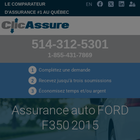
LE COMPARATEUR
EN
D'ASSURANCE #1 AU QUÉBEC
514-312-5301
1-855-431-7869
Complétez une demande
1
Recevez jusqu'à trois soumissions
2
Économisez temps et/ou argent
3
Assurance auto FORD
F350 2015