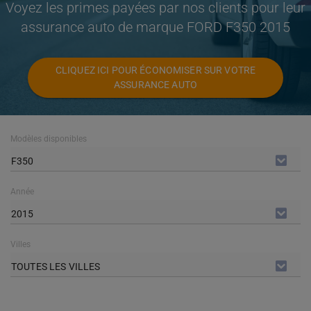
Voyez les primes payées par nos clients pour leur
assurance auto de marque FORD F350 2015
CLIQUEZ ICI POUR ÉCONOMISER SUR VOTRE
ASSURANCE AUTO
Modèles disponibles
F350
Année
2015
Villes
TOUTES LES VILLES