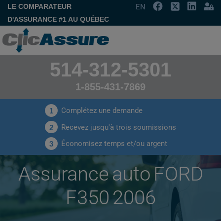
LE COMPARATEUR
EN
D'ASSURANCE #1 AU QUÉBEC
514-312-5301
1-855-431-7869
Complétez une demande
1
Recevez jusqu'à trois soumissions
2
Économisez temps et/ou argent
3
Assurance auto FORD
F350 2006