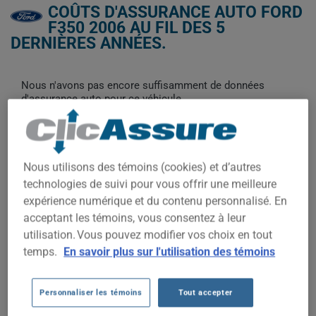
COÛTS D'ASSURANCE AUTO FORD
F350 2006 AU FIL DES 5
DERNIÈRES ANNÉES.
Nous n'avons pas encore suffisamment de données
d'assurance auto pour ce véhicule.
Essayez un autre modèle ou une autre année, ou
commencez une soumission pour un prix personnalisé.
Pour trouver la meilleur assurance pour votre véhicule FORD
F350 2006, il est plus important que jamais de comparer les
Nous utilisons des témoins (cookies) et d’autres
options disponibles.
technologies de suivi pour vous offrir une meilleure
expérience numérique et du contenu personnalisé. En
acceptant les témoins, vous consentez à leur
utilisation. Vous pouvez modifier vos choix en tout
2 000$
temps.
En savoir plus sur l'utilisation des témoins
1 500$
Personnaliser les témoins
Tout accepter