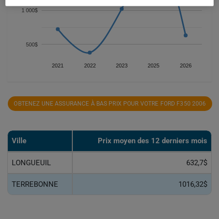
1 000$
500$
2021
2022
2023
2025
2026
OBTENEZ UNE ASSURANCE À BAS PRIX POUR VOTRE FORD F350 2006
Ville
Prix ​​moyen des 12 derniers mois
LONGUEUIL
632,7$
TERREBONNE
1016,32$