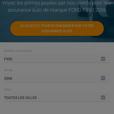
Voyez les primes payées par nos clients pour leur
assurance auto de marque FORD F350 2006
CLIQUEZ ICI POUR ÉCONOMISER SUR VOTRE
ASSURANCE AUTO
Modèles disponibles
F350
Année
2006
Villes
TOUTES LES VILLES