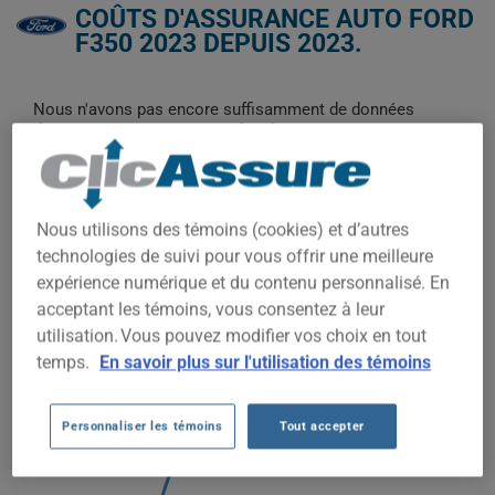
COÛTS D'ASSURANCE AUTO FORD
F350 2023 DEPUIS 2023.
Nous n'avons pas encore suffisamment de données
d'assurance auto pour ce véhicule.
Essayez un autre modèle ou une autre année, ou
commencez une soumission pour un prix personnalisé.
Pour trouver la meilleur assurance pour votre véhicule FORD
Nous utilisons des témoins (cookies) et d’autres
F350 2023, il est plus important que jamais de comparer les
technologies de suivi pour vous offrir une meilleure
options disponibles.
expérience numérique et du contenu personnalisé. En
acceptant les témoins, vous consentez à leur
2 600$
utilisation. Vous pouvez modifier vos choix en tout
temps.
En savoir plus sur l'utilisation des témoins
2 400$
Personnaliser les témoins
Tout accepter
2 200$