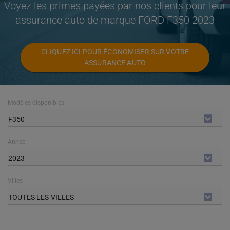
Voyez les primes payées par nos clients pour leur
assurance auto de marque FORD F350 2023
CLIQUEZ ICI POUR ÉCONOMISER SUR VOTRE
ASSURANCE AUTO
Modèles disponibles
F350
Année
2023
Villes
TOUTES LES VILLES