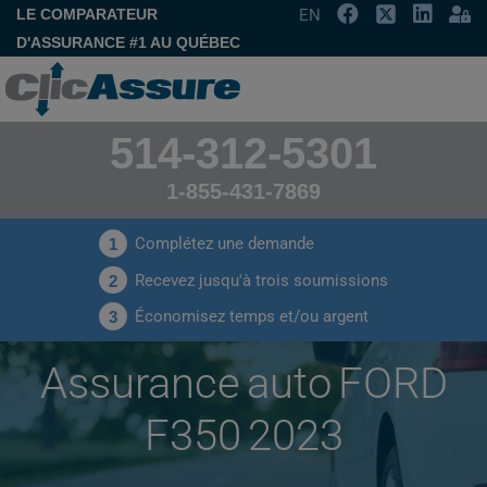
LE COMPARATEUR
EN
D'ASSURANCE #1 AU QUÉBEC
514-312-5301
1-855-431-7869
Complétez une demande
1
Recevez jusqu'à trois soumissions
2
Économisez temps et/ou argent
3
Assurance auto FORD
F350 2023