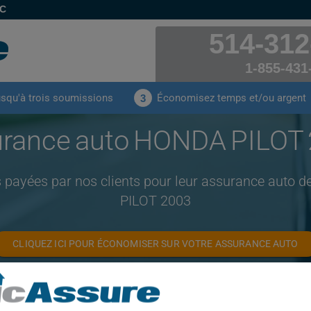
EC
514-312
1-855-431
usqu'à trois soumissions
Économisez temps et/ou argent
3
rance auto HONDA PILOT
s payées par nos clients pour leur assurance auto
PILOT 2003
CLIQUEZ ICI POUR ÉCONOMISER SUR VOTRE ASSURANCE AUTO
Année
Villes