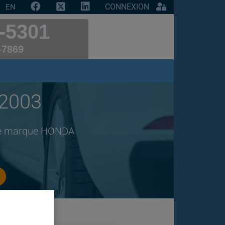
CONNEXION
EN
-5301
-7869
 2003
 de marque HONDA