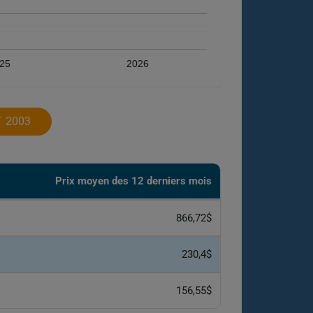
25
2026
 2003
Prix ​​moyen des 12 derniers mois
866,72$
230,4$
156,55$