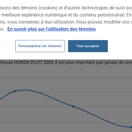
2003
TOUTES LES VIL
isons des témoins (cookies) et d’autres technologies de suivi p
ne meilleure expérience numérique et du contenu personnalisé. E
ns, vous consentez à leur utilisation. Vous pouvez modifier vos 
O HONDA PILOT 2003 AU FIL DES 5 DERN
ps.
En savoir plus sur l'utilisation des témoins
ées d'assurance auto pour ce véhicule.
Personnaliser les témoins
Tout accepter
ou commencez une soumission pour un prix personnalisé.
véhicule HONDA PILOT 2003, il est plus important que jamais de com