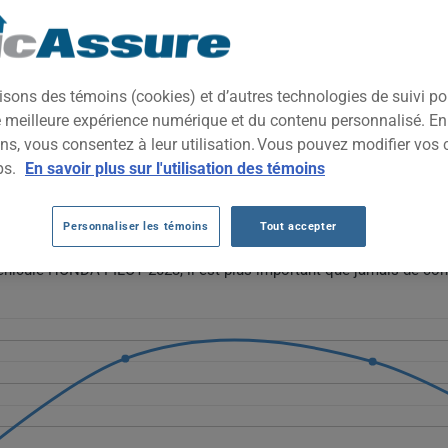
2023
TOUTES LES VIL
diaire spacieux et polyvalent, conçu pour les familles qui recherch
isons des témoins (cookies) et d’autres technologies de suivi p
 Il combine confort routier et praticité pour les déplacements urbai
ne meilleure expérience numérique et du contenu personnalisé. E
ns, vous consentez à leur utilisation. Vous pouvez modifier vos 
NDA PILOT 2023 DEPUIS 2023.
ps.
En savoir plus sur l'utilisation des témoins
onda Pilot 2023 augmente d'abord de 1935 $ à 2357 $ en 2024, puis 
Personnaliser les témoins
Tout accepter
volution suggère une hausse initiale suivie d'un léger ajustement à 
véhicule HONDA PILOT 2023, il est plus important que jamais de com