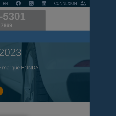
CONNEXION
EN
-5301
-7869
 2023
 de marque HONDA