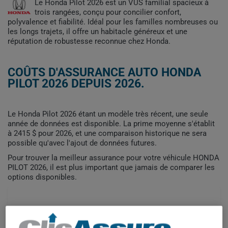
Le Honda Pilot 2026 est un VUS familial spacieux à
trois rangées, conçu pour concilier confort,
polyvalence et fiabilité. Idéal pour les familles nombreuses ou
les longs trajets, il offre un habitacle généreux et une
réputation de robustesse reconnue chez Honda.
COÛTS D'ASSURANCE AUTO HONDA
PILOT 2026 DEPUIS 2026.
Le Honda Pilot 2026 étant un modèle très récent, une seule
année de données est disponible. La prime moyenne s'établit
à 2415 $ pour 2026, et une comparaison historique ne sera
possible qu'avec l'ajout de données futures.
Pour trouver la meilleur assurance pour votre véhicule HONDA
PILOT 2026, il est plus important que jamais de comparer les
options disponibles.
2 500$