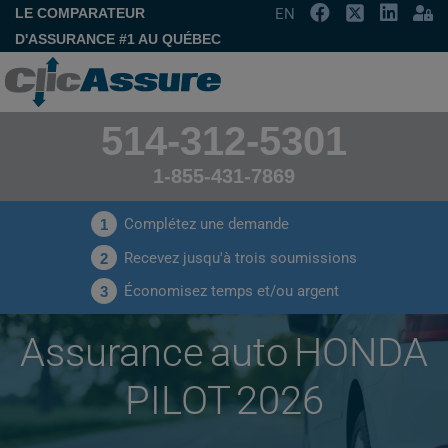
LE COMPARATEUR
EN
D'ASSURANCE #1 AU QUÉBEC
514-312-5301
1-855-431-7869
Complétez une demande
1
Recevez jusqu'à trois soumissions
2
Économisez temps et/ou argent
3
Assurance auto HONDA
PILOT 2026