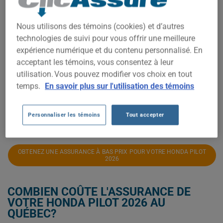
2 450$
Nous utilisons des témoins (cookies) et d’autres
technologies de suivi pour vous offrir une meilleure
expérience numérique et du contenu personnalisé. En
2 400$
acceptant les témoins, vous consentez à leur
utilisation. Vous pouvez modifier vos choix en tout
2 350$
temps.
En savoir plus sur l'utilisation des témoins
2026
Personnaliser les témoins
Tout accepter
OBTENEZ UNE ASSURANCE À BAS PRIX POUR VOTRE HONDA PILOT
2026
COMBIEN COÛTE L'ASSURANCE DE
VOTRE HONDA PILOT 2026 AU
QUÉBEC?