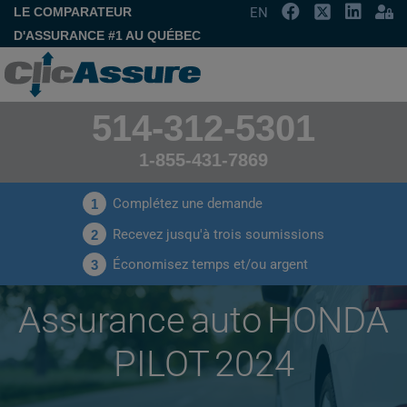
LE COMPARATEUR
EN
D'ASSURANCE #1 AU QUÉBEC
514-312-5301
1-855-431-7869
Complétez une demande
1
Recevez jusqu'à trois soumissions
2
Économisez temps et/ou argent
3
Assurance auto HONDA
PILOT 2024