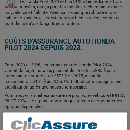
Le Honda Pilot 2024 est un VUS intermédiaire à trois
rangées, conçu pour les familles recherchant espace,
polyvalence et fiabilité. Avec sa mécanique robuste et son
habitacle spacieux, il convient aussi bien aux déplacements
quotidiens qu'aux longs trajets routiers.
COÛTS D'ASSURANCE AUTO HONDA
PILOT 2024 DEPUIS 2023.
Entre 2023 et 2026, les primes pour le Honda Pilot 2024
varient de façon notable, passant de 1979 $ à 2330 $ puis
atteignant un sommet de 2573 $ en 2025, avant de
redescendre à 2101 $ en 2026. Cette fluctuation suggère une
stabilisation après une hausse temporaire.
Pour trouver la meilleur assurance pour votre véhicule HONDA
PILOT 2024, il est plus important que jamais de comparer les
options disponibles.
2 600$