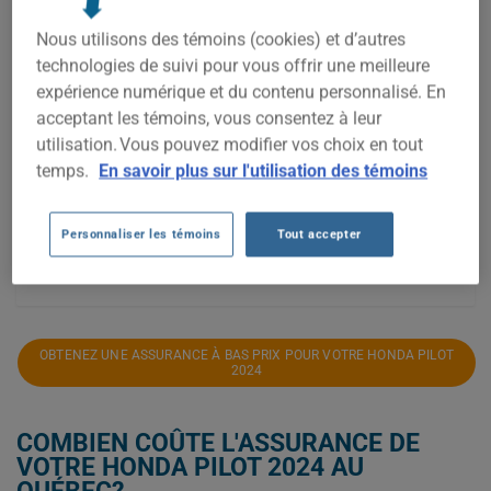
Nous utilisons des témoins (cookies) et d’autres
technologies de suivi pour vous offrir une meilleure
2 400$
expérience numérique et du contenu personnalisé. En
acceptant les témoins, vous consentez à leur
2 200$
utilisation. Vous pouvez modifier vos choix en tout
temps.
En savoir plus sur l'utilisation des témoins
2 000$
Personnaliser les témoins
Tout accepter
2023
2024
2025
2026
OBTENEZ UNE ASSURANCE À BAS PRIX POUR VOTRE HONDA PILOT
2024
COMBIEN COÛTE L'ASSURANCE DE
VOTRE HONDA PILOT 2024 AU