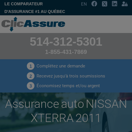
LE COMPARATEUR
EN
D'ASSURANCE #1 AU QUÉBEC
514-312-5301
1-855-431-7869
Complétez une demande
1
Recevez jusqu'à trois soumissions
2
Économisez temps et/ou argent
3
Assurance auto NISSAN
XTERRA 2011