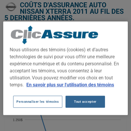
COÛTS D'ASSURANCE AUTO
NISSAN XTERRA 2011 AU FIL DES
5 DERNIÈRES ANNÉES.
Nous n'avons pas encore suffisamment de données
d'assurance auto pour ce véhicule.
Essayez un autre modèle ou une autre année, ou
Nous utilisons des témoins (cookies) et d’autres
commencez une soumission pour un prix personnalisé.
technologies de suivi pour vous offrir une meilleure
Pour trouver la meilleur assurance pour votre véhicule NISSAN
expérience numérique et du contenu personnalisé. En
XTERRA 2011, il est plus important que jamais de comparer
acceptant les témoins, vous consentez à leur
les options disponibles.
utilisation. Vous pouvez modifier vos choix en tout
temps.
En savoir plus sur l'utilisation des témoins
1 750$
Personnaliser les témoins
Tout accepter
1 500$
1 250$