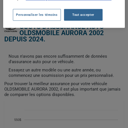
TOUTES LES VILLES
Personnaliser les témoins
Tout accepter
COÛTS D'ASSURANCE AUTO
OLDSMOBILE AURORA 2002
DEPUIS 2024.
Nous n'avons pas encore suffisamment de données
d'assurance auto pour ce véhicule.
Essayez un autre modèle ou une autre année, ou
commencez une soumission pour un prix personnalisé.
Pour trouver la meilleur assurance pour votre véhicule
OLDSMOBILE AURORA 2002, il est plus important que jamais
de comparer les options disponibles.
550$