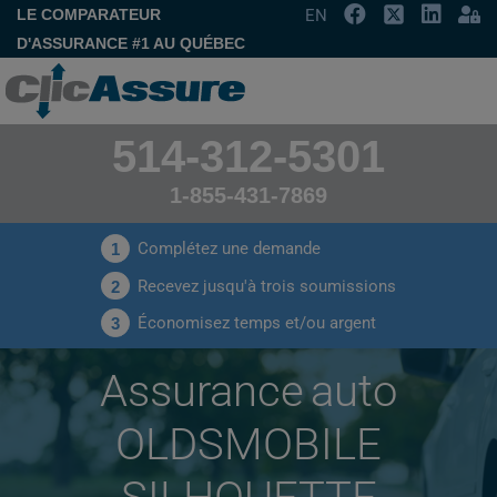
LE COMPARATEUR
EN
D'ASSURANCE #1 AU QUÉBEC
514-312-5301
1-855-431-7869
Complétez une demande
1
Recevez jusqu'à trois soumissions
2
Économisez temps et/ou argent
3
Assurance auto
OLDSMOBILE