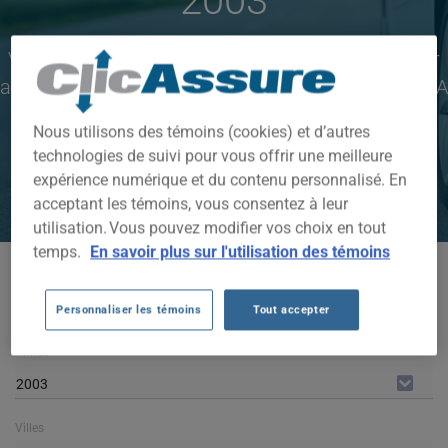
2003
Voyez les primes payées par nos clients pour leur
assurance auto de marque OLDSMOBILE BRAVADA
2003
Nous utilisons des témoins (cookies) et d’autres
technologies de suivi pour vous offrir une meilleure
CLIQUEZ ICI POUR ÉCONOMISER SUR VOTRE
expérience numérique et du contenu personnalisé. En
ASSURANCE AUTO
acceptant les témoins, vous consentez à leur
utilisation. Vous pouvez modifier vos choix en tout
temps.
En savoir plus sur l'utilisation des témoins
Modèles disponibles
BRAVADA
Personnaliser les témoins
Tout accepter
Année
2003
Villes