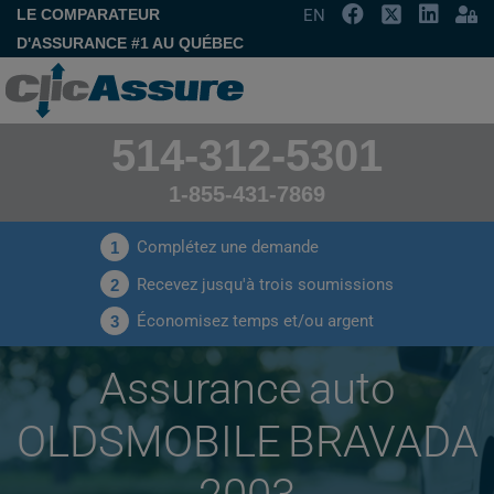
LE COMPARATEUR
EN
D'ASSURANCE #1 AU QUÉBEC
514-312-5301
1-855-431-7869
Complétez une demande
1
Recevez jusqu'à trois soumissions
2
Économisez temps et/ou argent
3
Assurance auto
OLDSMOBILE BRAVADA