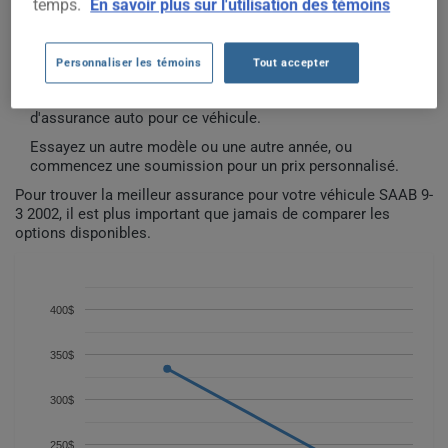
temps.
En savoir plus sur l'utilisation des témoins
COÛTS D'ASSURANCE AUTO SAAB
9-3 2002 DEPUIS 2022.
Personnaliser les témoins
Tout accepter
Nous n'avons pas encore suffisamment de données
d'assurance auto pour ce véhicule.
Essayez un autre modèle ou une autre année, ou
commencez une soumission pour un prix personnalisé.
Pour trouver la meilleur assurance pour votre véhicule SAAB 9-
3 2002, il est plus important que jamais de comparer les
options disponibles.
400$
350$
300$
250$