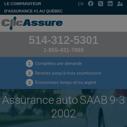
LE COMPARATEUR
EN
D'ASSURANCE #1 AU QUÉBEC
514-312-5301
1-855-431-7869
Complétez une demande
1
Recevez jusqu'à trois soumissions
2
Économisez temps et/ou argent
3
Assurance auto SAAB 9-3
2002