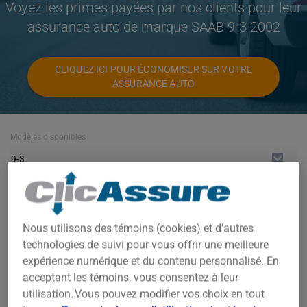
Voyez les primes payées par nos clients pour leur
assurance auto de marque SAAB 9-3 2002
CLIQUEZ ICI POUR ÉCONOMISER SUR VOTRE
ASSURANCE AUTO
Modèles disponibles
9-3
Année
2002
Nous utilisons des témoins (cookies) et d’autres
Villes
technologies de suivi pour vous offrir une meilleure
expérience numérique et du contenu personnalisé. En
TOUTES LES VILLES
acceptant les témoins, vous consentez à leur
utilisation. Vous pouvez modifier vos choix en tout