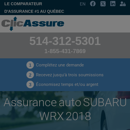
LE COMPARATEUR
EN
D'ASSURANCE #1 AU QUÉBEC
514-312-5301
1-855-431-7869
Complétez une demande
1
Recevez jusqu'à trois soumissions
2
Économisez temps et/ou argent
3
Assurance auto SUBARU
WRX 2018