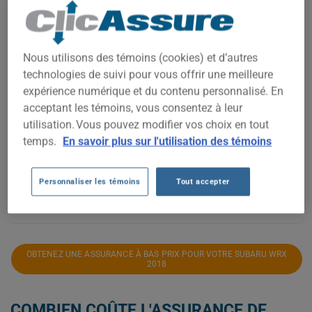
2 200$
Nous utilisons des témoins (cookies) et d’autres
technologies de suivi pour vous offrir une meilleure
2 000$
expérience numérique et du contenu personnalisé. En
acceptant les témoins, vous consentez à leur
utilisation. Vous pouvez modifier vos choix en tout
1 800$
temps.
En savoir plus sur l'utilisation des témoins
1 600$
Personnaliser les témoins
Tout accepter
2021
2022
2023
2024
2025
2026
OBTENEZ UNE ASSURANCE À BAS PRIX POUR VOTRE SUBARU WRX
2018
COMBIEN COÛTE L'ASSURANCE DE