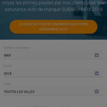
Voyez les primes payées par nos clients pour leur
assurance auto de marque SUBARU WRX 2018
CLIQUEZ ICI POUR ÉCONOMISER SUR VOTRE
ASSURANCE AUTO
Modèles disponibles
WRX
Année
2018
Villes
TOUTES LES VILLES