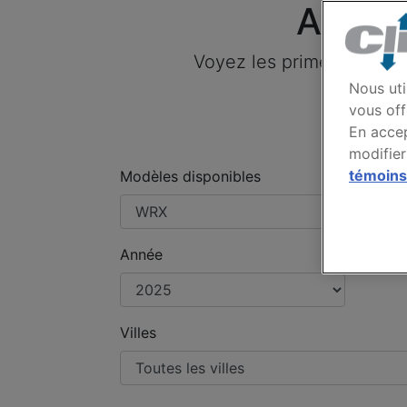
Assur
Voyez les primes payées
Nous uti
vous off
En accep
modifier
témoins
Modèles disponibles
Année
Villes