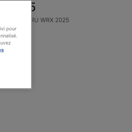
X 2025
e marque SUBARU WRX 2025
ivi pour
nnalisé.
ouvez
es