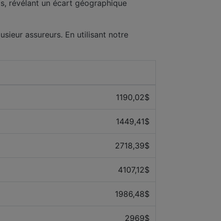
as, révélant un écart géographique
usieur assureurs. En utilisant notre
Prix ​​moyen des 12 derniers mois
1190,02$
1449,41$
2718,39$
4107,12$
1986,48$
2969$