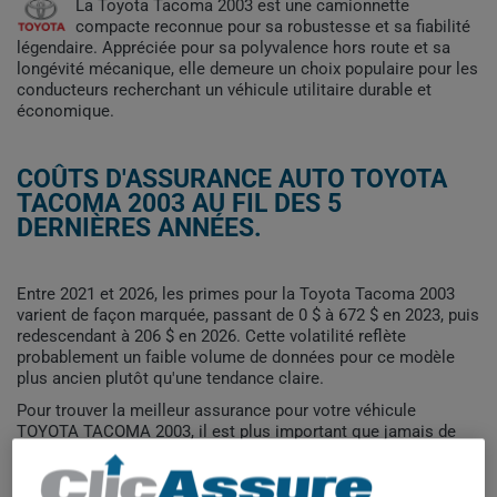
La Toyota Tacoma 2003 est une camionnette
compacte reconnue pour sa robustesse et sa fiabilité
légendaire. Appréciée pour sa polyvalence hors route et sa
longévité mécanique, elle demeure un choix populaire pour les
conducteurs recherchant un véhicule utilitaire durable et
économique.
COÛTS D'ASSURANCE AUTO TOYOTA
TACOMA 2003 AU FIL DES 5
DERNIÈRES ANNÉES.
Entre 2021 et 2026, les primes pour la Toyota Tacoma 2003
varient de façon marquée, passant de 0 $ à 672 $ en 2023, puis
redescendant à 206 $ en 2026. Cette volatilité reflète
probablement un faible volume de données pour ce modèle
plus ancien plutôt qu'une tendance claire.
Pour trouver la meilleur assurance pour votre véhicule
TOYOTA TACOMA 2003, il est plus important que jamais de
comparer les options disponibles.