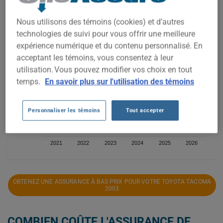
Nous utilisons des témoins (cookies) et d’autres
600$
technologies de suivi pour vous offrir une meilleure
expérience numérique et du contenu personnalisé. En
acceptant les témoins, vous consentez à leur
400$
utilisation. Vous pouvez modifier vos choix en tout
temps.
En savoir plus sur l'utilisation des témoins
200$
Personnaliser les témoins
Tout accepter
0$
2021
2022
2023
2024
2025
2026
OBTENEZ UNE ASSURANCE À BAS PRIX POUR VOTRE TOYOTA TACOMA
2003
COMBIEN COÛTE L'ASSURANCE DE