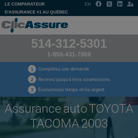
LE COMPARATEUR
EN
D'ASSURANCE #1 AU QUÉBEC
514-312-5301
1-855-431-7869
Complétez une demande
1
Recevez jusqu'à trois soumissions
2
Économisez temps et/ou argent
3
Assurance auto TOYOTA
TACOMA 2003