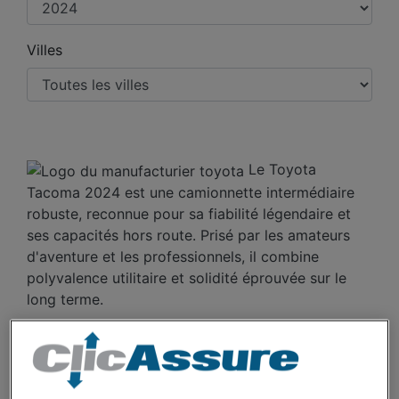
Villes
Le Toyota
Tacoma 2024 est une camionnette intermédiaire
robuste, reconnue pour sa fiabilité légendaire et
ses capacités hors route. Prisé par les amateurs
d'aventure et les professionnels, il combine
polyvalence utilitaire et solidité éprouvée sur le
long terme.
COÛTS D'ASSURANCE
AUTO TOYOTA TACOMA