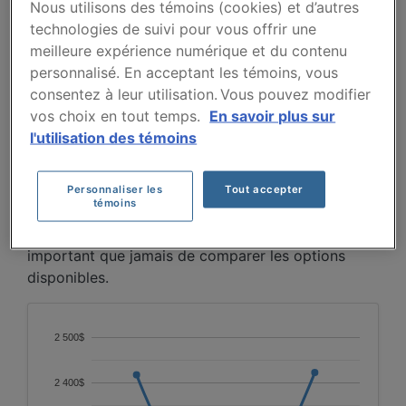
Nous utilisons des témoins (cookies) et d’autres
2024 DEPUIS 2024.
technologies de suivi pour vous offrir une
meilleure expérience numérique et du contenu
Entre 2024 et 2026, les primes pour le Tacoma
personnalisé. En acceptant les témoins, vous
2024 fluctuent plutôt que de suivre une tendance
consentez à leur utilisation. Vous pouvez modifier
linéaire, passant de 2418 $ en 2024 à 2090 $ en
vos choix en tout temps.
En savoir plus sur
2025, puis remontant à 2423 $ en 2026. Cette
l'utilisation des témoins
variation reflète des ajustements du marché plutôt
qu'une hausse ou une baisse continue.
Personnaliser les
Tout accepter
témoins
Pour trouver la meilleur assurance pour votre
véhicule TOYOTA TACOMA 2024, il est plus
important que jamais de comparer les options
disponibles.
2 500$
2 400$