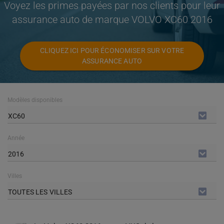
Voyez les primes payées par nos clients pour leur
assurance auto de marque VOLVO XC60 2016
CLIQUEZ ICI POUR ÉCONOMISER SUR VOTRE
ASSURANCE AUTO
Modèles disponibles
XC60
Année
2016
Villes
TOUTES LES VILLES