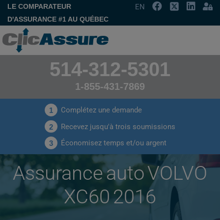
LE COMPARATEUR
EN
D'ASSURANCE #1 AU QUÉBEC
514-312-5301
1-855-431-7869
Complétez une demande
1
Recevez jusqu'à trois soumissions
2
Économisez temps et/ou argent
3
Assurance auto VOLVO
XC60 2016