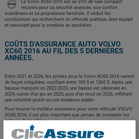
Le Volvo XC60 2016 est un VUS de luxe compact
reconnu pour sa sécurité avancée, son confort
scandinave et sa polyvalence familiale. Il séduit les
conducteurs qui recherchent un véhicule pratique, bien équipé
et rassurant pour la conduite au quotidien.
COÛTS D'ASSURANCE AUTO VOLVO
XC60 2016 AU FIL DES 5 DERNIÈRES
ANNÉES.
Entre 2021 et 2026, les primes pour le Volvo XC60 2016 varient
de façon irrégulière, oscillant entre 769 $ et 1365 $. Après une
hausse marquée en 2022-2023, une baisse est observée en
2024, suivie d'un pic en 2025, puis d'un recul en 2026, reflétant
une volatilité plutôt qu'une tendance stable.
Pour trouver la meilleur assurance pour votre véhicule VOLVO
XC60 2016, il est plus important que jamais de comparer les
options disponibles.