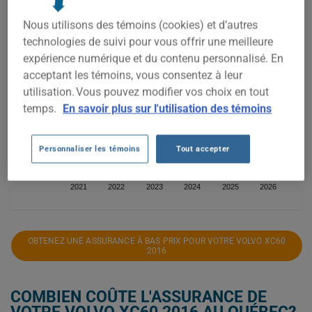
1 400$
Nous utilisons des témoins (cookies) et d’autres
technologies de suivi pour vous offrir une meilleure
1 200$
expérience numérique et du contenu personnalisé. En
acceptant les témoins, vous consentez à leur
utilisation. Vous pouvez modifier vos choix en tout
1 000$
temps.
En savoir plus sur l'utilisation des témoins
800$
Personnaliser les témoins
Tout accepter
2021
2022
2023
2024
2025
2026
OBTENEZ UNE ASSURANCE À BAS PRIX POUR VOTRE VOLVO XC60
2016
COMBIEN COÛTE L'ASSURANCE DE