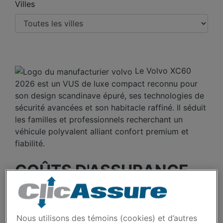
Villes
Le Volvo XC60
2026 est un VUS de luxe compact reconnu pour
son design scandinave épuré, ses technologies de
sécurité avancées et son habitacle raffiné. Il séduit
les familles et professionnels recherchant un
véhicule polyvalent alliant confort premium et
fiabilité.
COÛTS D'ASSURANCE
AUTO VOLVO XC60
2026 DEPUIS 2025.
Nous utilisons des témoins (cookies) et d’autres