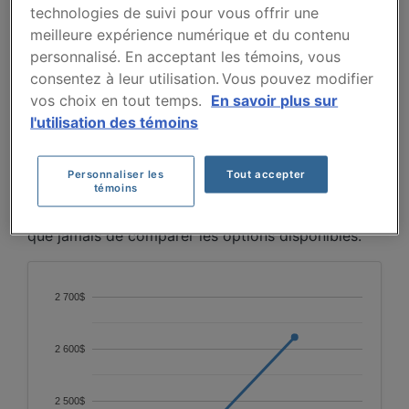
technologies de suivi pour vous offrir une
Le Volvo XC60 2026 étant un modèle récent,
meilleure expérience numérique et du contenu
seules deux années de données sont disponibles.
personnalisé. En acceptant les témoins, vous
Entre 2025 et 2026, la prime moyenne passe de
consentez à leur utilisation. Vous pouvez modifier
2350 $ à 2622 $, soit une hausse notable
vos choix en tout temps.
En savoir plus sur
d'environ 12 %. Davantage de données seront
l'utilisation des témoins
nécessaires pour confirmer une tendance à long
terme.
Personnaliser les
Tout accepter
témoins
Pour trouver la meilleur assurance pour votre
véhicule VOLVO XC60 2026, il est plus important
que jamais de comparer les options disponibles.
2 700$
2 600$
2 500$