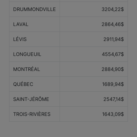
DRUMMONDVILLE
3204,22$
LAVAL
2864,46$
LÉVIS
2911,94$
LONGUEUIL
4554,67$
MONTRÉAL
2884,90$
QUÉBEC
1689,94$
SAINT-JÉRÔME
2547,14$
TROIS-RIVIÈRES
1643,09$