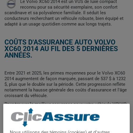
Le Volvo XC60 2014 est un VUS de luxe compact
reconnu pour sa sécurité exemplaire, son confort
scandinave et sa polyvalence familiale. Il séduit les
conducteurs recherchant un véhicule robuste, bien équipé et
adapté à un usage quotidien comme aux longs trajets.
COÛTS D'ASSURANCE AUTO VOLVO
XC60 2014 AU FIL DES 5 DERNIÈRES
ANNÉES.
Entre 2021 et 2025, les primes moyennes pour le Volvo XC60
2014 augmentent de façon marquée, passant de 537 $ à 1232
$, plus que le double sur la période. Cette progression reflète
notamment la hausse générale des coûts d'assurance et l'âge
croissant du véhicule.
Pour trouver la meilleur assurance pour votre véhicule VOLVO
XC60 2014, il est plus important que jamais de comparer les
options disponibles.
Nous utilisons des témoins (cookies) et d’autres