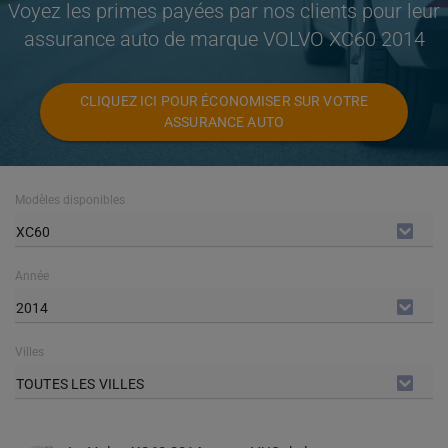
Voyez les primes payées par nos clients pour leur
assurance auto de marque VOLVO XC60 2014
CLIQUEZ ICI POUR ÉCONOMISER SUR VOTRE
ASSURANCE AUTO
Modèles disponibles
XC60
Année
2014
Villes
TOUTES LES VILLES