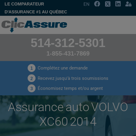
LE COMPARATEUR
EN
D'ASSURANCE #1 AU QUÉBEC
514-312-5301
1-855-431-7869
Complétez une demande
1
Recevez jusqu'à trois soumissions
2
Économisez temps et/ou argent
3
Assurance auto VOLVO
XC60 2014