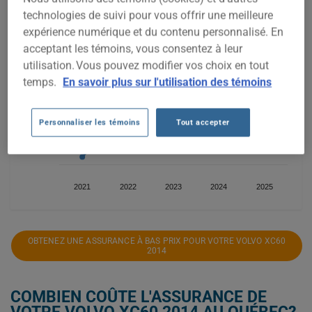
technologies de suivi pour vous offrir une meilleure
1 200$
expérience numérique et du contenu personnalisé. En
acceptant les témoins, vous consentez à leur
1 000$
utilisation. Vous pouvez modifier vos choix en tout
temps.
En savoir plus sur l'utilisation des témoins
800$
Personnaliser les témoins
Tout accepter
600$
2021
2022
2023
2024
2025
OBTENEZ UNE ASSURANCE À BAS PRIX POUR VOTRE VOLVO XC60
2014
COMBIEN COÛTE L'ASSURANCE DE