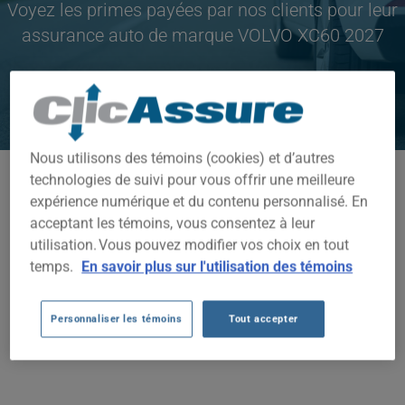
Voyez les primes payées par nos clients pour leur
assurance auto de marque VOLVO XC60 2027
CLIQUEZ ICI POUR ÉCONOMISER SUR VOTRE
ASSURANCE AUTO
Nous utilisons des témoins (cookies) et d’autres
technologies de suivi pour vous offrir une meilleure
Modèles disponibles
expérience numérique et du contenu personnalisé. En
XC60
acceptant les témoins, vous consentez à leur
utilisation. Vous pouvez modifier vos choix en tout
Année
temps.
En savoir plus sur l'utilisation des témoins
2027
Villes
Personnaliser les témoins
Tout accepter
TOUTES LES VILLES