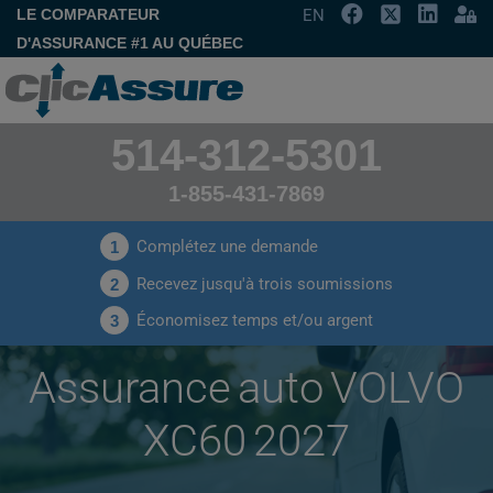
LE COMPARATEUR
EN
D'ASSURANCE #1 AU QUÉBEC
514-312-5301
1-855-431-7869
Complétez une demande
1
Recevez jusqu'à trois soumissions
2
Économisez temps et/ou argent
3
Assurance auto VOLVO
XC60 2027