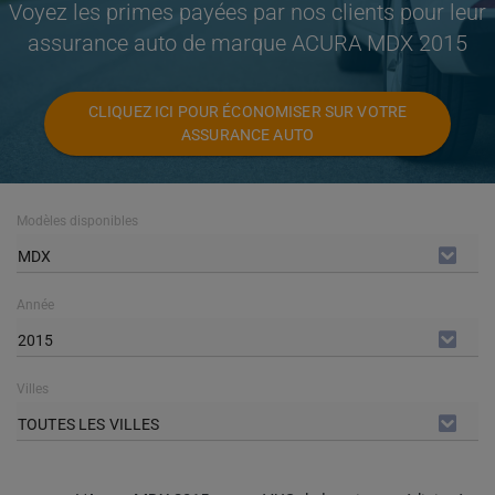
Voyez les primes payées par nos clients pour leur
assurance auto de marque ACURA MDX 2015
CLIQUEZ ICI POUR ÉCONOMISER SUR VOTRE
ASSURANCE AUTO
Modèles disponibles
MDX
Année
2015
Villes
TOUTES LES VILLES