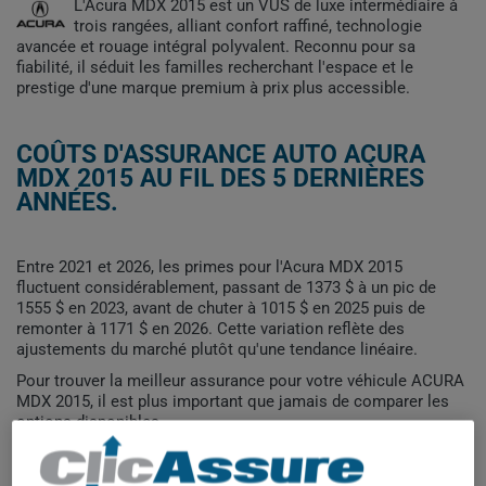
L'Acura MDX 2015 est un VUS de luxe intermédiaire à
trois rangées, alliant confort raffiné, technologie
avancée et rouage intégral polyvalent. Reconnu pour sa
fiabilité, il séduit les familles recherchant l'espace et le
prestige d'une marque premium à prix plus accessible.
COÛTS D'ASSURANCE AUTO ACURA
MDX 2015 AU FIL DES 5 DERNIÈRES
ANNÉES.
Entre 2021 et 2026, les primes pour l'Acura MDX 2015
fluctuent considérablement, passant de 1373 $ à un pic de
1555 $ en 2023, avant de chuter à 1015 $ en 2025 puis de
remonter à 1171 $ en 2026. Cette variation reflète des
ajustements du marché plutôt qu'une tendance linéaire.
Pour trouver la meilleur assurance pour votre véhicule ACURA
MDX 2015, il est plus important que jamais de comparer les
options disponibles.