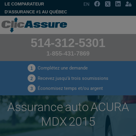
LE COMPARATEUR
EN
D'ASSURANCE #1 AU QUÉBEC
514-312-5301
1-855-431-7869
Complétez une demande
1
Recevez jusqu'à trois soumissions
2
Économisez temps et/ou argent
3
Assurance auto ACURA
MDX 2015