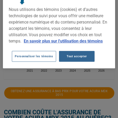
1 600$
Nous utilisons des témoins (cookies) et d’autres
technologies de suivi pour vous offrir une meilleure
1 400$
expérience numérique et du contenu personnalisé. En
acceptant les témoins, vous consentez à leur
utilisation. Vous pouvez modifier vos choix en tout
1 200$
temps.
En savoir plus sur l'utilisation des témoins
Personnaliser les témoins
Tout accepter
1 000$
2021
2022
2023
2024
2025
2026
OBTENEZ UNE ASSURANCE À BAS PRIX POUR VOTRE ACURA MDX
2015
COMBIEN COÛTE L'ASSURANCE DE